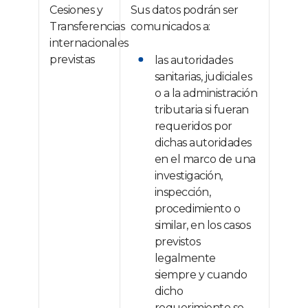
Cesiones y
Sus datos podrán ser
Transferencias
comunicados a:
internacionales
previstas
las autoridades
sanitarias, judiciales
o a la administración
tributaria si fueran
requeridos por
dichas autoridades
en el marco de una
investigación,
inspección,
procedimiento o
similar, en los casos
previstos
legalmente
siempre y cuando
dicho
requerimiento se