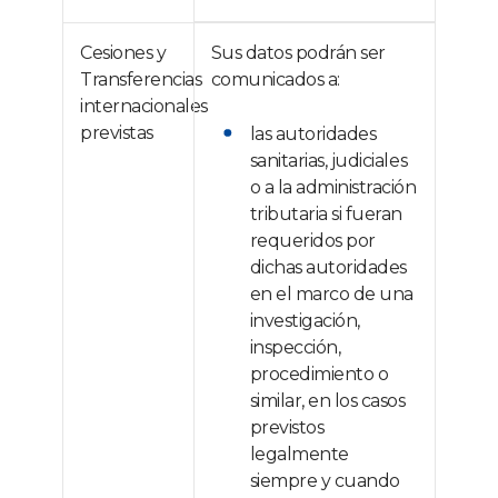
Cesiones y
Sus datos podrán ser
Transferencias
comunicados a:
internacionales
previstas
las autoridades
sanitarias, judiciales
o a la administración
tributaria si fueran
requeridos por
dichas autoridades
en el marco de una
investigación,
inspección,
procedimiento o
similar, en los casos
previstos
legalmente
siempre y cuando