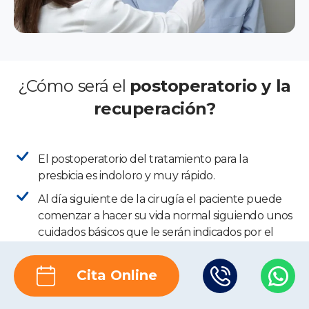
¿Cómo será el
postoperatorio y la
recuperación?
El postoperatorio del tratamiento para la
presbicia es indoloro y muy rápido.
Al día siguiente de la cirugía el paciente puede
comenzar a hacer su vida normal siguiendo unos
cuidados básicos que le serán indicados por el
personal de la clínica con el objetivo de que la
recuperación sea óptima.
Cita Online
El médico
prescribirá los fármacos que considere
necesarios. Además, el paciente debe usar muy a