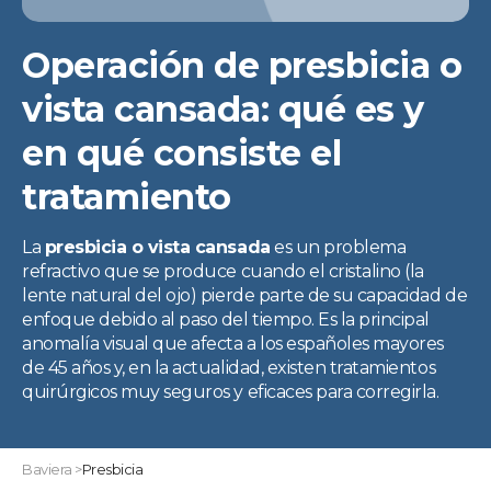
Pruebas incluidas. Promoción válida salvo errores tipográficos u
ortográficos. Más info en www.clinicabaviera.com/promociones.
Registro sanitario NRS CS2046.
Operación de presbicia o
vista cansada: qué es y
en qué consiste el
tratamiento
La
presbicia o vista cansada
es un problema
refractivo que se produce cuando el cristalino (la
lente natural del ojo) pierde parte de su capacidad de
enfoque debido al paso del tiempo. Es la principal
anomalía visual que afecta a los españoles mayores
de 45 años y, en la actualidad, existen tratamientos
quirúrgicos muy seguros y eficaces para corregirla.
Baviera
>
Presbicia