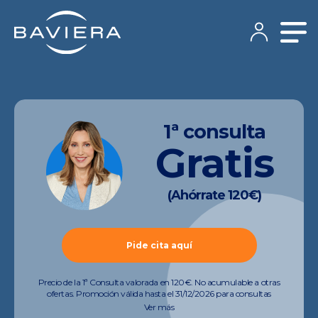
1ª consulta
Gratis
(Ahórrate 120€)
Pide cita aquí
Precio de la 1ª Consulta valorada en 120€. No acumulable a otras
ofertas. Promoción válida hasta el 31/12/2026 para consultas
preoperatorias de miopía, hipermetropía, astigmatismo, presbicia y
Ver más
cataratas (quedan excluidas consultas de otras especialidades).