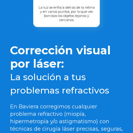
La luz se enfoca detrás de la retina
y en varios puntos, por lo que ves
borrosos los objetos lejanos y
cercanos.
Corrección visual
por láser:
La solución a tus
problemas refractivos
En Baviera corregimos cualquier
problema refractivo (miopía,
hipermetropía y/o astigmatismo) con
técnicas de cirugía láser precisas, seguras,