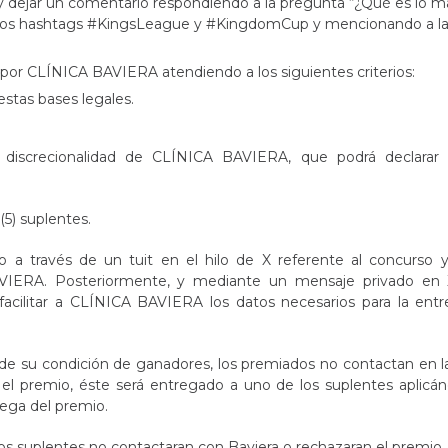
o y dejar un comentario respondiendo a la pregunta “¿Qué es lo m
 los hashtags #KingsLeague y #KingdomCup y mencionando a l
por CLÍNICA BAVIERA atendiendo a los siguientes criterios:
stas bases legales.
al discrecionalidad de CLÍNICA BAVIERA, que podrá declarar 
5) suplentes.
o a través de un tuit en el hilo de X referente al concurso 
AVIERA. Posteriormente, y mediante un mensaje privado en
facilitar a CLÍNICA BAVIERA los datos necesarios para la entr
 de su condición de ganadores, los premiados no contactan en 
 premio, éste será entregado a uno de los suplentes aplicán
ega del premio.
los suplentes no contactaran con Baviera o rechazaran el premio.