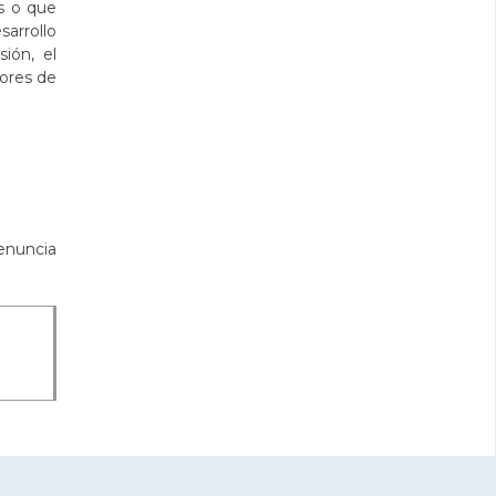
os o que
sarrollo
ión, el
tores de
renuncia