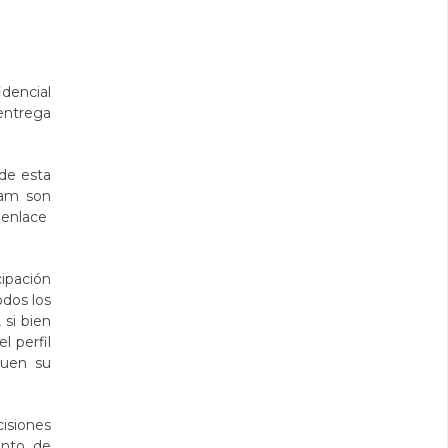
idencial
 entrega
 de esta
ram son
 enlace
cipación
odos los
 si bien
l perfil
quen su
isiones
ento de