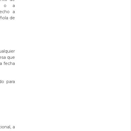
id o a
recho a
ñola de
alquier
resa que
la fecha
do para
ional, a