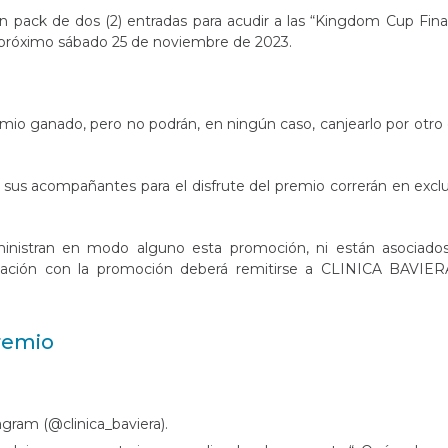
un pack de dos (2) entradas para acudir a las “Kingdom Cup Fina
l próximo sábado 25 de noviembre de 2023.
mio ganado, pero no podrán, en ningún caso, canjearlo por otro 
y sus acompañantes para el disfrute del premio correrán en excl
ministran en modo alguno esta promoción, ni están asociados 
elación con la promoción deberá remitirse a CLINICA BAVIER
remio
agram (@clinica_baviera).