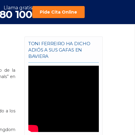
Llama gratis
180 100
Pide Cita Online
TONI FERREIRO HA DICHO
ADIÓS A SUS GAFAS EN
BAVIERA
o de la
als” en
do a los
 Kingdom