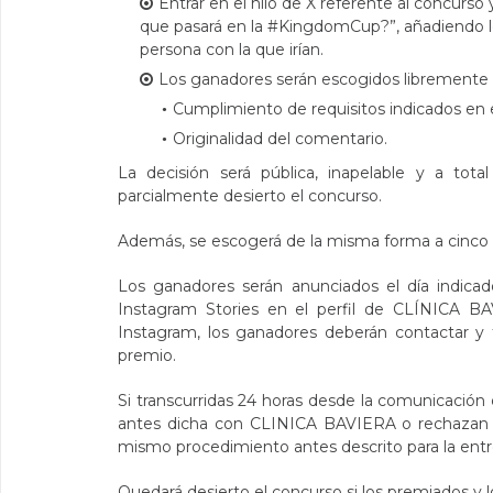
Entrar en el hilo de X referente al concurs
que pasará en la #KingdomCup?”, añadiendo
persona con la que irían.
Los ganadores serán escogidos libremente 
Cumplimiento de requisitos indicados en e
Originalidad del comentario.
La decisión será pública, inapelable y a tot
parcialmente desierto el concurso.
Además, se escogerá de la misma forma a cinco (
Los ganadores serán anunciados el día indicad
Instagram Stories en el perfil de CLÍNICA B
Instagram, los ganadores deberán contactar y 
premio.
Si transcurridas 24 horas desde la comunicación
antes dicha con CLINICA BAVIERA o rechazan el
mismo procedimiento antes descrito para la entr
Quedará desierto el concurso si los premiados y 