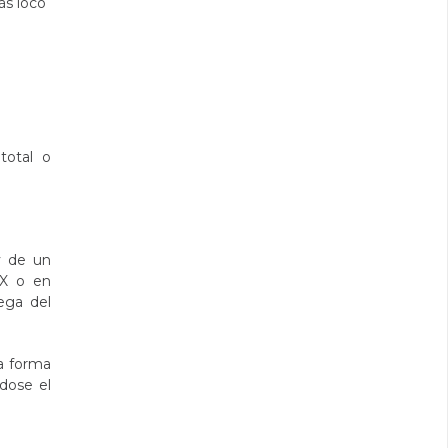
ás loco
a
total o
y de un
 X o en
ega del
la forma
dose el