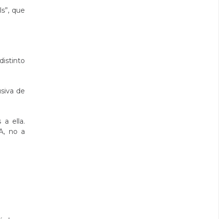
ls”, que
distinto
usiva de
a ella.
A, no a