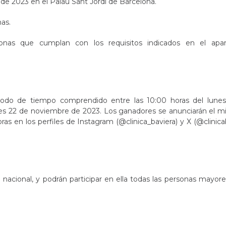
de 2023 en el Palau Sant Jordi de Barcelona.
as.
sonas que cumplan con los requisitos indicados en el apa
eriodo de tiempo comprendido entre las 10:00 horas del lune
les 22 de noviembre de 2023. Los ganadores se anunciarán el mi
as en los perfiles de Instagram (@clinica_baviera) y X (@clinica
 nacional, y podrán participar en ella todas las personas mayor