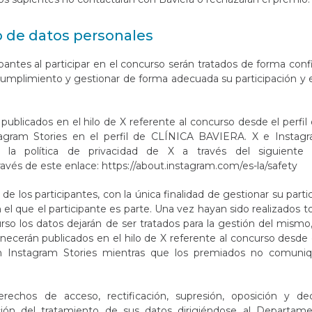
o de datos personales
pantes al participar en el concurso serán tratados de forma conf
r cumplimiento y gestionar de forma adecuada su participación y
ublicados en el hilo de X referente al concurso desde el perfil
gram Stories en el perfil de CLÍNICA BAVIERA. X e Instag
 la política de privacidad de X a través del siguiente
ravés de este enlace:
https://about.instagram.com/es-la/safety
de los participantes, con la única finalidad de gestionar su parti
 el que el participante es parte. Una vez hayan sido realizados t
urso los datos dejarán de ser tratados para la gestión del mismo,
cerán publicados en el hilo de X referente al concurso desde e
 Instagram Stories mientras que los premiados no comuni
rechos de acceso, rectificación, supresión, oposición y dec
itación del tratamiento de sus datos dirigiéndose al Departam