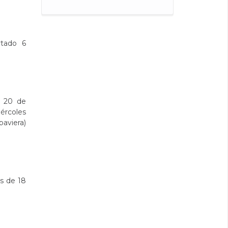
rtado 6
s 20 de
ércoles
baviera)
es de 18