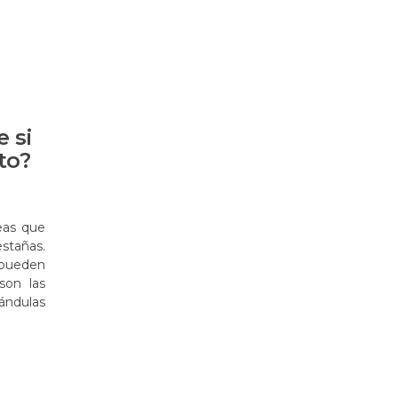
 si
to?
eas que
estañas.
pueden
son las
ándulas