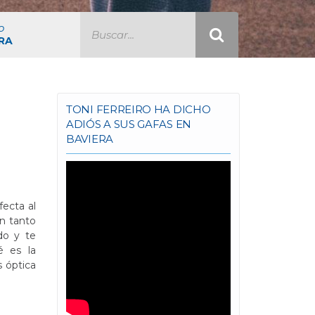
o
RA
TONI FERREIRO HA DICHO
ADIÓS A SUS GAFAS EN
BAVIERA
ecta al
ón tanto
do y te
é es la
s óptica