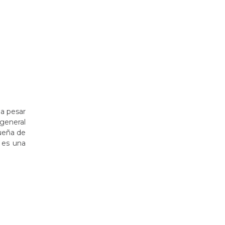
 a pesar
 general
queña de
 es una