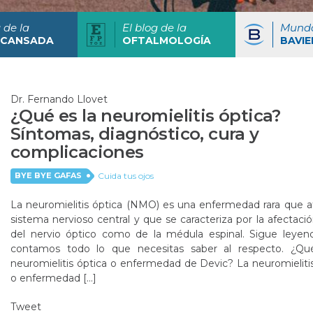
 de la
El blog de la
Mund
 CANSADA
OFTALMOLOGÍA
BAVIE
Dr. Fernando Llovet
¿Qué es la neuromielitis óptica?
Síntomas, diagnóstico, cura y
complicaciones
BYE BYE GAFAS
Cuida tus ojos
La neuromielitis óptica (NMO) es una enfermedad rara que af
sistema nervioso central y que se caracteriza por la afectaci
del nervio óptico como de la médula espinal. Sigue leyen
contamos todo lo que necesitas saber al respecto. ¿Qu
neuromielitis óptica o enfermedad de Devic? La neuromieliti
o enfermedad […]
Tweet