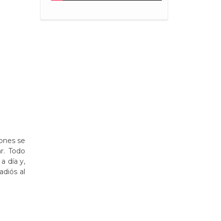
iones se
r. Todo
a día y,
adiós al