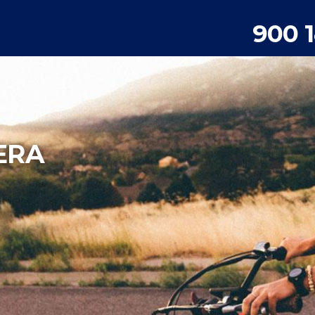
900 
ERA