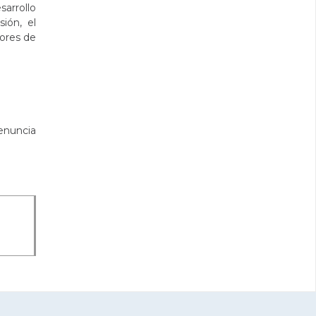
sarrollo
ión, el
tores de
renuncia