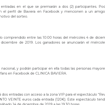
entradas en el que se premiarán a dos (2) participantes. Pod
gan el perfil de Baviera en Facebook y mencionen a un amigo
motivo del sorteo.
odo comprendido entre las 10:00 horas del miércoles 4 de dici
e diciembre de 2019. Los ganadores se anunciarán el miércole
 nacional, y podrán participar en ella todas las personas mayor
ean fans en Facebook de CLINICA BAVIERA.
á dos entradas con acceso a la zona VIP para el espectáculo “Re
IENTO VEINTE euros cada entrada (120€). Este espectáculo tendr
l sábado 14 de diciembre de 2019 a las 19.30 horas.