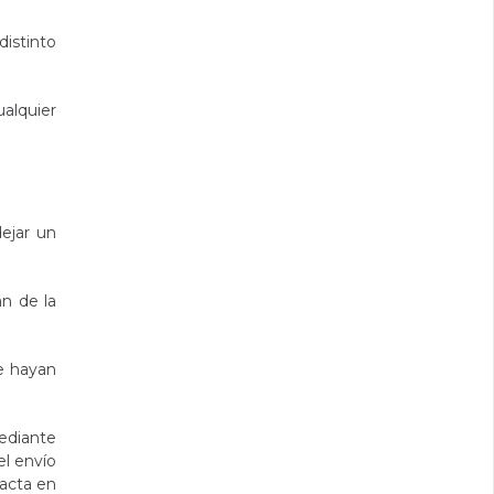
distinto
alquier
dejar un
n de la
e hayan
ediante
el envío
tacta en