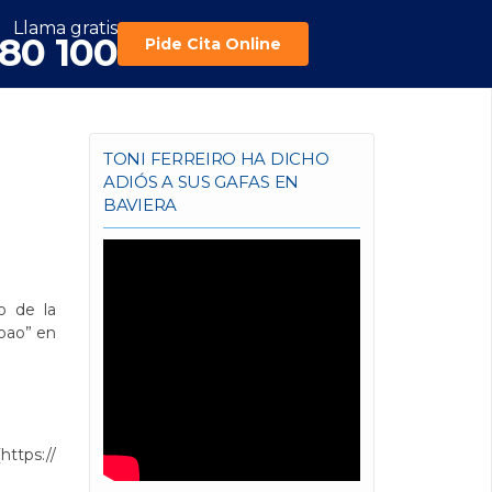
Llama gratis
180 100
Pide Cita Online
TONI FERREIRO HA DICHO
ADIÓS A SUS GAFAS EN
BAVIERA
o de la
lbao” en
ttps://