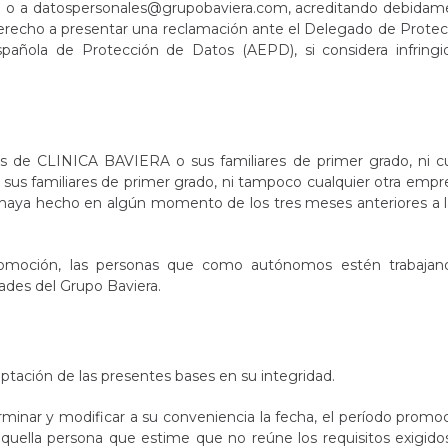
d o a
datospersonales@grupobaviera.com
, acreditando debidam
e derecho a presentar una reclamación ante el Delegado de Prote
añola de Protección de Datos (AEPD), si considera infringi
os de CLINICA BAVIERA o sus familiares de primer grado, ni cu
sus familiares de primer grado, ni tampoco cualquier otra emp
o haya hecho en algún momento de los tres meses anteriores a 
romoción, las personas que como autónomos estén trabajan
ades del Grupo Baviera.
eptación de las presentes bases en su integridad.
nar y modificar a su conveniencia la fecha, el período promoc
aquella persona que estime que no reúne los requisitos exigid