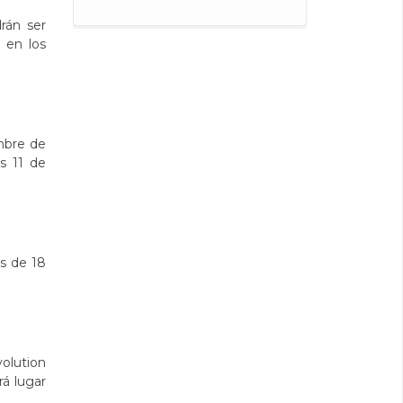
rán ser
 en los
embre de
s 11 de
es de 18
volution
á lugar