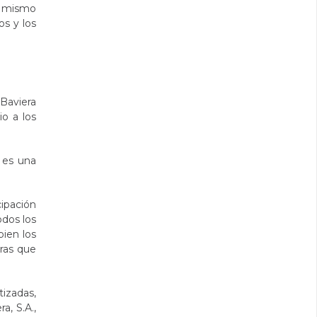
el mismo
os y los
 Baviera
o a los
 es una
cipación
odos los
bien los
ras que
tizadas,
a, S.A.,