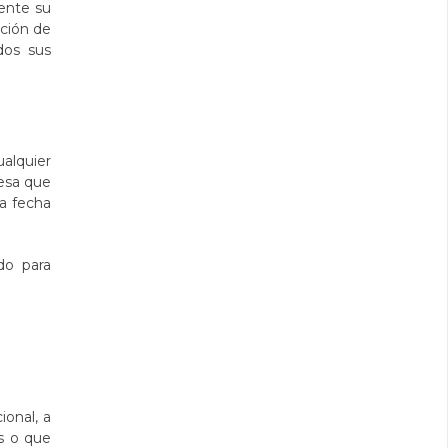
ente su
cción de
dos sus
alquier
resa que
la fecha
do para
ional, a
os o que