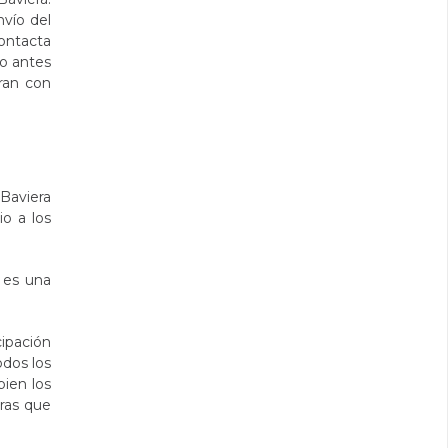
nvío del
ontacta
to antes
ran con
 Baviera
o a los
 es una
cipación
odos los
bien los
ras que