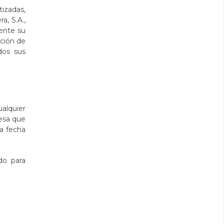
tizadas,
a, S.A.,
ente su
cción de
dos sus
alquier
resa que
la fecha
do para