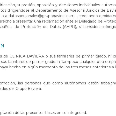
ficación, supresión, oposición y decisiones individuales automa
atos dirigiéndose al Departamento de Asesoría Jurídica de Bavier
d o a
datospersonales@grupobaviera.com
, acreditando debidam
e derecho a presentar una reclamación ante el Delegado de Prote
añola de Protección de Datos (AEPD), si considera infringi
ÓN
os de CLINICA BAVIERA o sus familiares de primer grado, ni cu
sus familiares de primer grado, ni tampoco cualquier otra emp
o haya hecho en algún momento de los tres meses anteriores a 
romoción, las personas que como autónomos estén trabajan
ades del Grupo Baviera.
eptación de las presentes bases en su integridad.