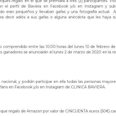
ues regalo en el que se premiará a tres (3) participantes. Po
gan el perfil de Baviera en Facebook y/o en Instagram y sub
do eran pequeños y llevaban gafas y una fotografía actual. 
ra decir adiós a sus gafas o alguna anécdota que les haya s
odo comprendido entre las 10:00 horas del lunes 10 de febrero d
os ganadores se anunciarán el lunes 2 de marzo de 2020 en la re
 nacional, y podrán participar en ella todas las personas mayor
ean fans en Facebook y/o en Instagram de CLINICA BAVIERA.
 cheque regalo de Amazon por valor de CINCUENTA euros (50€) ca