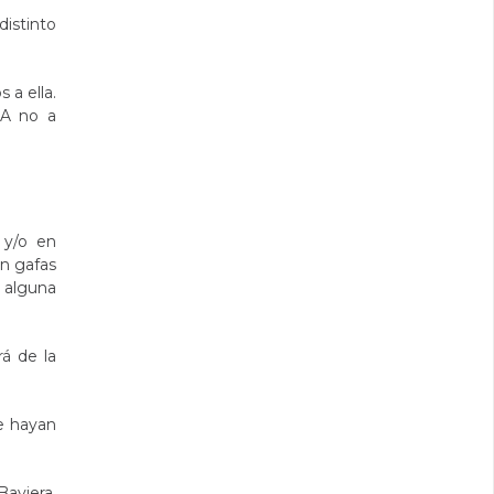
distinto
 a ella.
RA no a
 y/o en
n gafas
o alguna
á de la
e hayan
aviera.