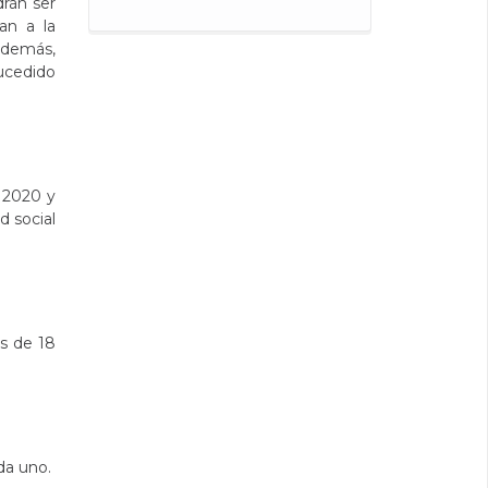
drán ser
an a la
Además,
ucedido
e 2020 y
d social
es de 18
da uno.