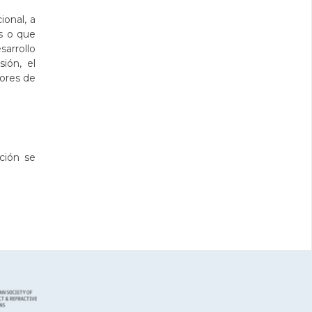
ional, a
os o que
sarrollo
ión, el
tores de
ción se