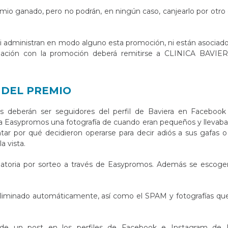
mio ganado, pero no podrán, en ningún caso, canjearlo por otro 
i administran en modo alguno esta promoción, ni están asociados
elación con la promoción deberá remitirse a CLINICA BAVIE
 DEL PREMIO
ntes deberán ser seguidores del perfil de Baviera en Facebook
ma Easypromos una fotografía de cuando eran pequeños y llevaba
ntar por qué decidieron operarse para decir adiós a sus gafas 
a vista.
atoria por sorteo a través de Easypromos. Además se escoger
eliminado automáticamente, así como el SPAM y fotografías qu
de un post en los perfiles de Facebook e Instagram de B