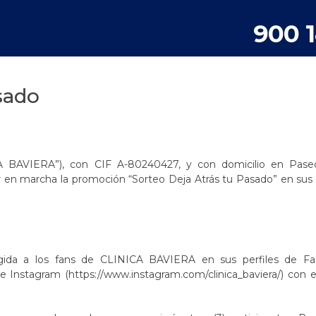
900 
sado
A BAVIERA”), con CIF A-80240427, y con domicilio en Pase
r en marcha la promoción “Sorteo Deja Atrás tu Pasado” en sus 
gida a los fans de CLINICA BAVIERA en sus perfiles de F
 e Instagram (
https://www.instagram.com/clinica_baviera/
) con e