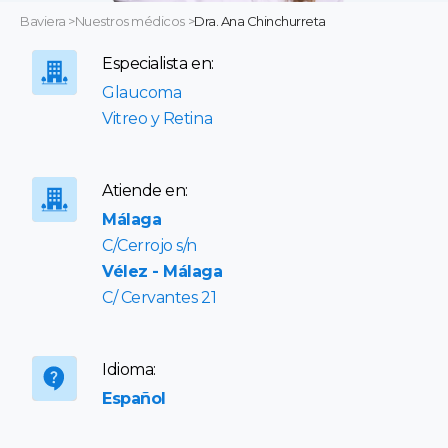
Baviera
>
Nuestros médicos
>
Dra. Ana Chinchurreta
Especialista en:
Glaucoma
Vitreo y Retina
Atiende en:
Málaga
C/Cerrojo s/n
Vélez - Málaga
C/ Cervantes 21
Idioma:
Español