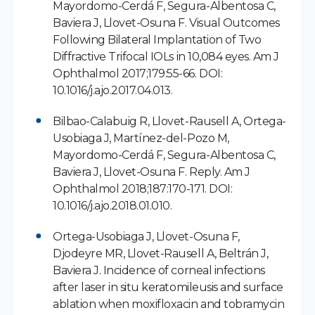
Mayordomo-Cerdá F, Segura-Albentosa C,
Baviera J, Llovet-Osuna F. Visual Outcomes
Following Bilateral Implantation of Two
Diffractive Trifocal IOLs in 10,084 eyes. Am J
Ophthalmol 2017;179:55-66. DOI:
10.1016/j.ajo.2017.04.013.
Bilbao-Calabuig R, Llovet-Rausell A, Ortega-
Usobiaga J, Martínez-del-Pozo M,
Mayordomo-Cerdá F, Segura-Albentosa C,
Baviera J, Llovet-Osuna F. Reply. Am J
Ophthalmol 2018;187:170-171. DOI:
10.1016/j.ajo.2018.01.010.
Ortega-Usobiaga J, Llovet-Osuna F,
Djodeyre MR, Llovet-Rausell A, Beltrán J,
Baviera J. Incidence of corneal infections
after laser in situ keratomileusis and surface
ablation when moxifloxacin and tobramycin