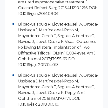
are used as postoperative treatment. J
Cataract Refract Surg 2015;41:1210-1216. DOI:
10.1016/j.jcrs.2014.09.041.
Bilbao-Calabuig R, Llovet-Rausell A, Ortega-
Usobiaga J, Martínez-del-Pozo M,
Mayordomo-Cerdá F, Segura-Albentosa C,
Baviera J, Llovet-Osuna F. Visual Outcomes
Following Bilateral Implantation of Two
Diffractive Trifocal IOLs in 10,084 eyes. Am J
Ophthalmol 2017;179:55-66. DOI:
10.1016/j.ajo.2017.04.013.
Bilbao-Calabuig R, Llovet-Rausell A, Ortega-
Usobiaga J, Martínez-del-Pozo M,
Mayordomo-Cerdá F, Segura-Albentosa C,
Baviera J, Llovet-Osuna F. Reply. Am J
Ophthalmol 2018;187:170-171. DOI:
10.1016/j.ajo.2018.01.010.