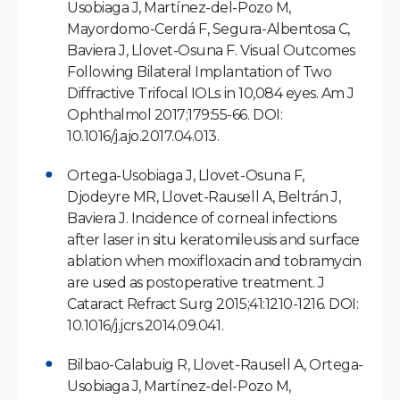
Usobiaga J, Martínez-del-Pozo M,
Mayordomo-Cerdá F, Segura-Albentosa C,
Baviera J, Llovet-Osuna F. Visual Outcomes
Following Bilateral Implantation of Two
Diffractive Trifocal IOLs in 10,084 eyes. Am J
Ophthalmol 2017;179:55-66. DOI:
10.1016/j.ajo.2017.04.013.
Ortega-Usobiaga J, Llovet-Osuna F,
Djodeyre MR, Llovet-Rausell A, Beltrán J,
Baviera J. Incidence of corneal infections
after laser in situ keratomileusis and surface
ablation when moxifloxacin and tobramycin
are used as postoperative treatment. J
Cataract Refract Surg 2015;41:1210-1216. DOI:
10.1016/j.jcrs.2014.09.041.
Bilbao-Calabuig R, Llovet-Rausell A, Ortega-
Usobiaga J, Martínez-del-Pozo M,