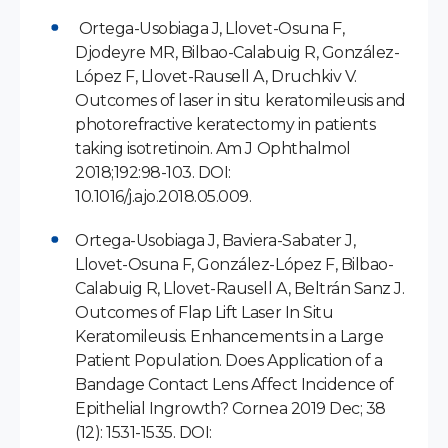
Ortega-Usobiaga J, Llovet-Osuna F,
Djodeyre MR, Bilbao-Calabuig R, González-
López F, Llovet-Rausell A, Druchkiv V.
Outcomes of laser in situ keratomileusis and
photorefractive keratectomy in patients
taking isotretinoin. Am J Ophthalmol
2018;192:98-103. DOI:
10.1016/j.ajo.2018.05.009.
Ortega-Usobiaga J, Baviera-Sabater J,
Llovet-Osuna F, González-López F, Bilbao-
Calabuig R, Llovet-Rausell A, Beltrán Sanz J.
Outcomes of Flap Lift Laser In Situ
Keratomileusis. Enhancements in a Large
Patient Population. Does Application of a
Bandage Contact Lens Affect Incidence of
Epithelial Ingrowth? Cornea 2019 Dec; 38
(12): 1531-1535. DOI: