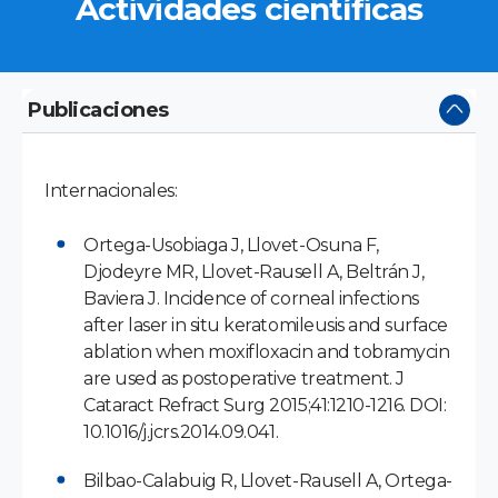
Actividades científicas
Publicaciones
Internacionales:
Ortega-Usobiaga J, Llovet-Osuna F,
Djodeyre MR, Llovet-Rausell A, Beltrán J,
Baviera J. Incidence of corneal infections
after laser in situ keratomileusis and surface
ablation when moxifloxacin and tobramycin
are used as postoperative treatment. J
Cataract Refract Surg 2015;41:1210-1216. DOI:
10.1016/j.jcrs.2014.09.041.
Bilbao-Calabuig R, Llovet-Rausell A, Ortega-