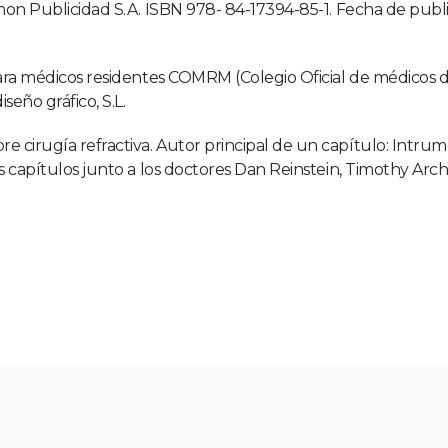
mon Publicidad S.A. ISBN 978- 84-17394-85-1. Fecha de publi
ara médicos residentes COMRM (Colegio Oficial de médicos de 
seño gráfico, S.L.
irugía refractiva. Autor principal de un capítulo: Intrume
 capítulos junto a los doctores Dan Reinstein, Timothy Arche