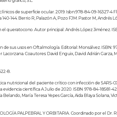
seño gráfico, S.L.
 clínicos de superficie ocular. 2019. Isbn:978-84-09-16327-4 
a 140-144. Berrio R, Palazón A, Pozo FJM. Pastor M, Andrés L
en el queratocono. Autor principal: Andrés López Jiménez. 
 de sus usos en Oftalmología. Editorial: Monsálvez. ISBN: 97
ier Lacorzana. Coautores: David Enguix, David Adrián Garza,
622-8.
ica nutricional del paciente crítico con infección de SARS-
 evidencia científica A Julio de 2020. ISBN 978-84-18581-42
a Belando, María Teresa Yepes García, Aida Blaya Solana, Vi
GÍA PALPEBRAL Y ORBITARIA. Coordinado por el Dr. Ram