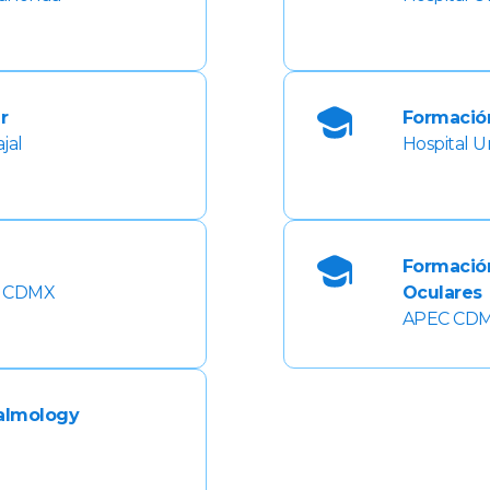
r
Formación
jal
Hospital U
Formació
a, CDMX
Oculares
APEC CD
almology