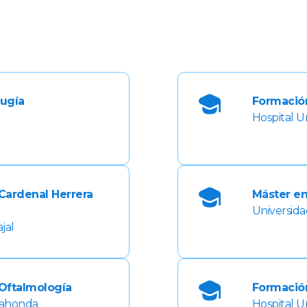
rugía
Formació
Hospital Un
Cardenal Herrera
Máster en
Universid
jal
Oftalmología
Formación
dahonda
Hospital Un