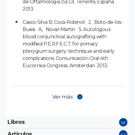
de Oftalmología (SEO). Tenerife, España.
2013.
Casco-Silva B, Coca-Robinot J, Boto-de-los-
Bueis A, Noval-Martin S. Autologous
blood conjunctival autografting with
modified P.E.R.F.E.C.T. for primary
pterygium surgery: technique and early
complications. Comunicación Oral 4th
Eucornea Congress. Amsterdan. 2013.
Ver más
Libros
Artículos