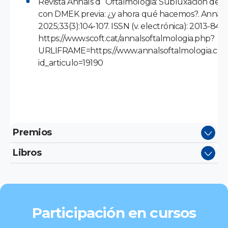
Revista Annals d´Oftalmologia: Subluxación de L
con DMEK previa: ¿y ahora qué hacemos?. Annals
2025;33(3):104-107. ISSN (v. electrónica): 2013-8415
https://www.scoft.cat/annalsoftalmologia.php?
URLIFRAME=https://www.annalsoftalmologia.co
id_articulo=19190
Premios
Libros
Participación en cursos