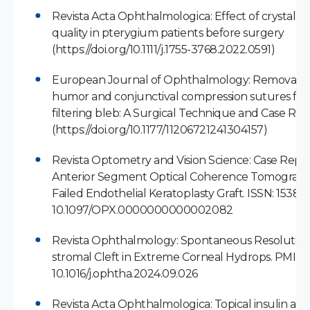
Revista Acta Ophthalmologica: Effect of crystallin
quality in pterygium patients before surgery
(https://doi.org/10.1111/j.1755-3768.2022.0591)
European Journal of Ophthalmology: Removal o
humor and conjunctival compression sutures for 
filtering bleb: A Surgical Technique and Case Rep
(https://doi.org/10.1177/11206721241304157)
Revista Optometry and Vision Science: Case Repor
Anterior Segment Optical Coherence Tomograph
Failed Endothelial Keratoplasty Graft. ISSN: 1538-
10.1097/OPX.0000000000002082
Revista Ophthalmology: Spontaneous Resolution o
stromal Cleft in Extreme Corneal Hydrops. PMID:
10.1016/j.ophtha.2024.09.026
Revista Acta Ophthalmologica: Topical insulin as 