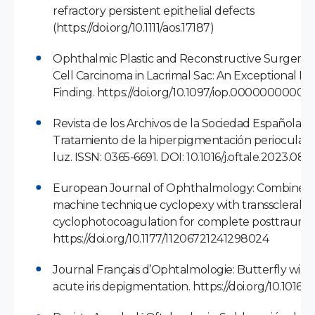
refractory persistent epithelial defects
(https://doi.org/10.1111/aos.17187)
Ophthalmic Plastic and Reconstructive Surgery J
Cell Carcinoma in Lacrimal Sac: An Exceptional Hi
Finding. https://doi.org/10.1097/iop.0000000000
Revista de los Archivos de la Sociedad Española d
Tratamiento de la hiperpigmentación periocular
luz. ISSN: 0365-6691. DOI: 10.1016/j.oftale.2023.08.
European Journal of Ophthalmology: Combined
machine technique cyclopexy with transscleral d
cyclophotocoagulation for complete posttraumatic
https://doi.org/10.1177/11206721241298024
Journal Français d’Ophtalmologie: Butterfly wing
acute iris depigmentation. https://doi.org/10.1016/j.