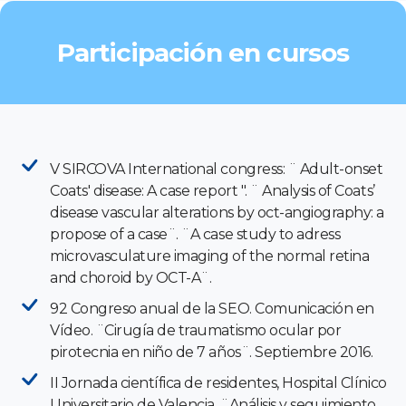
Participación en cursos
V SIRCOVA International congress: ¨ Adult-onset
Coats' disease: A case report ". ¨ Analysis of Coats’
disease vascular alterations by oct-angiography: a
propose of a case¨. ¨A case study to adress
microvasculature imaging of the normal retina
and choroid by OCT-A¨.
92 Congreso anual de la SEO. Comunicación en
Vídeo. ¨Cirugía de traumatismo ocular por
pirotecnia en niño de 7 años¨. Septiembre 2016.
II Jornada científica de residentes, Hospital Clínico
Universitario de Valencia. ¨Análisis y seguimiento