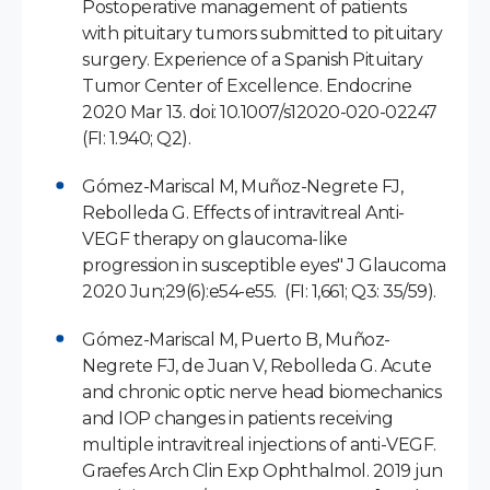
Postoperative management of patients
with pituitary tumors submitted to pituitary
surgery. Experience of a Spanish Pituitary
Tumor Center of Excellence. Endocrine
2020 Mar 13. doi: 10.1007/s12020-020-02247
(FI: 1.940; Q2).
Gómez-Mariscal M, Muñoz-Negrete FJ,
Rebolleda G. Effects of intravitreal Anti-
VEGF therapy on glaucoma-like
progression in susceptible eyes" J Glaucoma
2020 Jun;29(6):e54-e55. (FI: 1,661; Q3: 35/59).
Gómez-Mariscal M, Puerto B, Muñoz-
Negrete FJ, de Juan V, Rebolleda G. Acute
and chronic optic nerve head biomechanics
and IOP changes in patients receiving
multiple intravitreal injections of anti-VEGF.
Graefes Arch Clin Exp Ophthalmol. 2019 jun