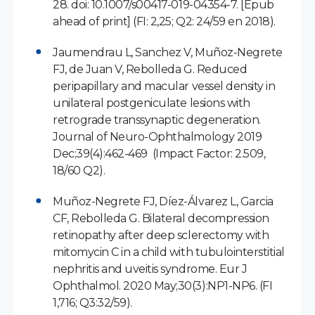
28. doi: 10.1007/s00417-019-04354-7. [Epub
ahead of print] (FI: 2,25; Q2: 24/59 en 2018).
Jaumendrau L, Sanchez V, Muñoz-Negrete
FJ, de Juan V, Rebolleda G. Reduced
peripapillary and macular vessel density in
unilateral postgeniculate lesions with
retrograde transsynaptic degeneration.
Journal of Neuro-Ophthalmology 2019
Dec;39(4):462-469 (Impact Factor: 2.509,
18/60 Q2).
Muñoz-Negrete FJ, Díez-Álvarez L, Garcia
CF, Rebolleda G. Bilateral decompression
retinopathy after deep sclerectomy with
mitomycin C in a child with tubulointerstitial
nephritis and uveitis syndrome. Eur J
Ophthalmol. 2020 May;30(3):NP1-NP6. (FI
1,716; Q3:32/59).