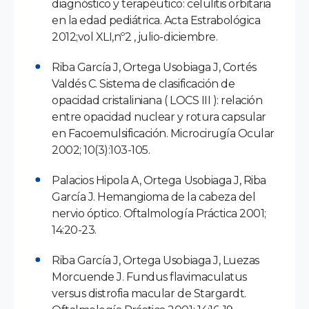
diagnóstico y terapéutico: celulitis orbitaria
en la edad pediátrica. Acta Estrabológica
2012;vol XLI,nº2 , julio-diciembre.
Riba García J, Ortega Usobiaga J, Cortés
Valdés C. Sistema de clasificación de
opacidad cristaliniana ( LOCS III ): relación
entre opacidad nuclear y rotura capsular
en Facoemulsificación. Microcirugía Ocular
2002; 10(3):103-105.
Palacios Hipola A, Ortega Usobiaga J, Riba
García J. Hemangioma de la cabeza del
nervio óptico. Oftalmología Práctica 2001;
14:20-23.
Riba García J, Ortega Usobiaga J, Luezas
Morcuende J. Fundus flavimaculatus
versus distrofia macular de Stargardt.