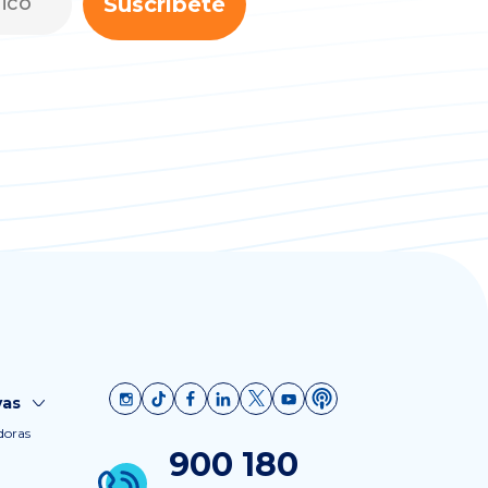
Suscríbete
vas
doras
900 180