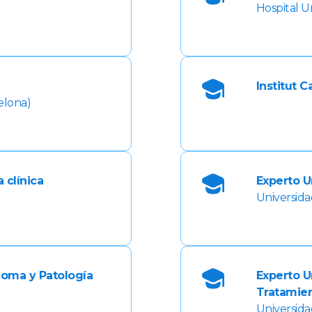
Hospital Un
Institut C
elona)
 clínica
Experto U
Universid
coma y Patología
Experto U
Tratamie
Universid