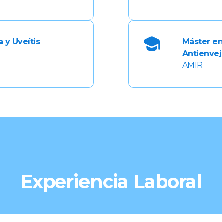
a y Uveítis
Máster en
Antienve
AMIR
Experiencia Laboral