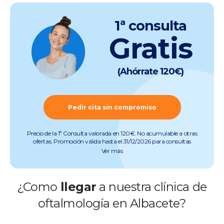
1ª consulta
Gratis
(Ahórrate 120€)
Pedir cita sin compromiso
Precio de la 1ª Consulta valorada en 120€. No acumulable a otras
ofertas. Promoción válida hasta el 31/12/2026 para consultas
preoperatorias de miopía, hipermetropía, astigmatismo, presbicia y
Ver más
cataratas (quedan excluidas consultas de otras especialidades).
Pruebas incluidas. Promoción válida salvo errores tipográficos u
ortográficos. Más info en
www.clinicabaviera.com/promociones.Registro sanitario NRS
¿Como
llegar
a nuestra clínica de
CS2046.
oftalmología en Albacete?