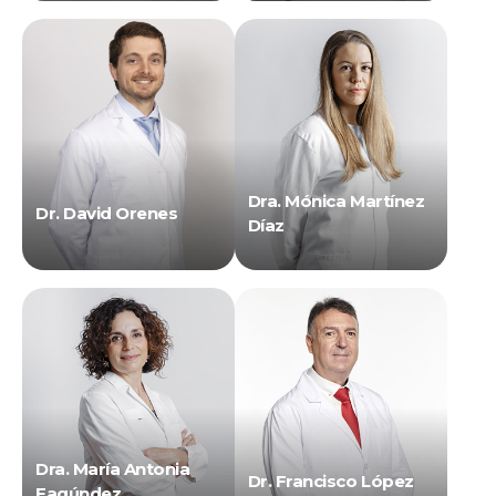
Dra. Mónica Martínez
Dr. David Orenes
Díaz
Dra. María Antonia
Dr. Francisco López
Fagúndez