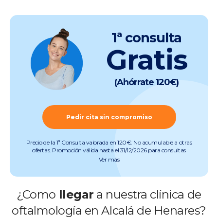
1ª consulta
Gratis
(Ahórrate 120€)
Pedir cita sin compromiso
Precio de la 1ª Consulta valorada en 120€. No acumulable a otras
ofertas. Promoción válida hasta el 31/12/2026 para consultas
preoperatorias de miopía, hipermetropía, astigmatismo, presbicia y
Ver más
cataratas (quedan excluidas consultas de otras especialidades).
Pruebas incluidas. Promoción válida salvo errores tipográficos u
ortográficos. Más info en
www.clinicabaviera.com/promociones.Registro sanitario NRS
¿Como
llegar
a nuestra clínica de
CS2046.
oftalmología en Alcalá de Henares?