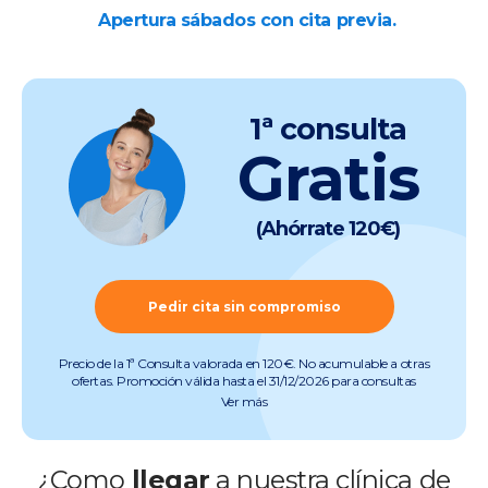
Apertura sábados con cita previa.
1ª consulta
Gratis
(Ahórrate 120€)
Pedir cita sin compromiso
Precio de la 1ª Consulta valorada en 120€. No acumulable a otras
ofertas. Promoción válida hasta el 31/12/2026 para consultas
preoperatorias de miopía, hipermetropía, astigmatismo, presbicia y
Ver más
cataratas (quedan excluidas consultas de otras especialidades).
Pruebas incluidas. Promoción válida salvo errores tipográficos u
ortográficos. Más info en
www.clinicabaviera.com/promociones.Registro sanitario NRS
¿Como
llegar
a nuestra clínica de
CS2046.