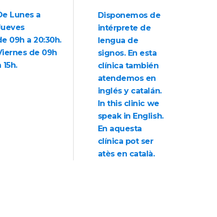
De Lunes a
Disponemos de
Jueves
intérprete de
de 09h a 20:30h.
lengua de
Viernes de 09h
signos. En esta
 15h.
clínica también
atendemos en
inglés y catalán.
In this clinic we
speak in English.
En aquesta
clínica pot ser
atès en català.