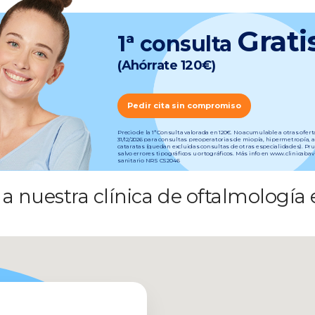
Grati
1ª consulta
(Ahórrate 120€)
Pedir cita sin compromiso
Precio de la 1ª Consulta valorada en 120€. No acumulable a otras ofer
31/12/2026 para consultas preoperatorias de miopía, hipermetropía, 
cataratas (quedan excluidas consultas de otras especialidades). Pr
salvo errores tipográficos u ortográficos. Más info en www.clinicab
sanitario NRS CS2046
a nuestra clínica de oftalmología