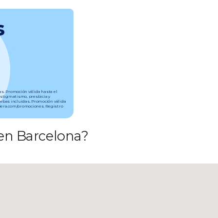
s
tas. Promoción válida hasta el
astigmatismo, presbicia y
uebas incluidas. Promoción válida
aviera.com/promociones. Registro
 en Barcelona?