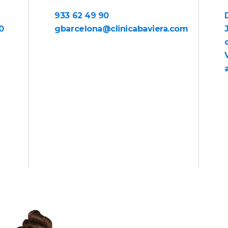
933 62 49 90
0
gbarcelona@clinicabaviera.com
a