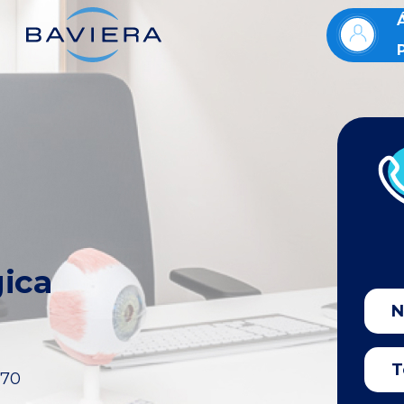
gica
170