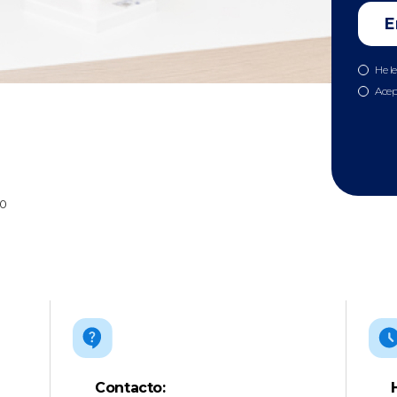
He l
Acep
70
Contacto: