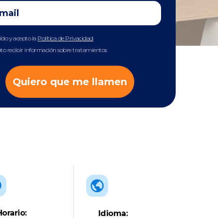
eído y acepto la
Política de Privacidad
to recibir información sobre tratamientos
Quiero que me llamen
Horario:
Idioma: