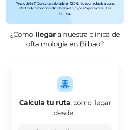
Precio de la 1ª Consulta valorada en 120€. No acumulable a otras
ofertas. Promoción válida hasta el 31/12/2026 para consultas
preoperatorias de miopía, hipermetropía, astigmatismo, presbicia y
Ver más
cataratas (quedan excluidas consultas de otras especialidades).
Pruebas incluidas. Promoción válida salvo errores tipográficos u
ortográficos. Más info en
www.clinicabaviera.com/promociones.Registro sanitario NRS
¿Como
llegar
a nuestra clínica de
CS2046.
oftalmología en Bilbao?
Calcula tu ruta
, como llegar
desde...