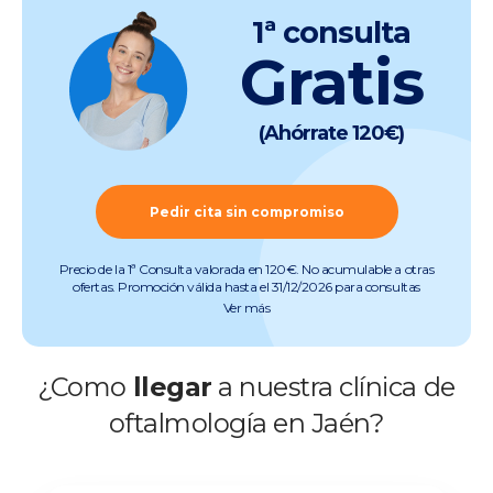
1ª consulta
Gratis
(Ahórrate 120€)
Pedir cita sin compromiso
Precio de la 1ª Consulta valorada en 120€. No acumulable a otras
ofertas. Promoción válida hasta el 31/12/2026 para consultas
preoperatorias de miopía, hipermetropía, astigmatismo, presbicia y
Ver más
cataratas (quedan excluidas consultas de otras especialidades).
Pruebas incluidas. Promoción válida salvo errores tipográficos u
ortográficos. Más info en
www.clinicabaviera.com/promociones.Registro sanitario NRS
¿Como
llegar
a nuestra clínica de
CS2046.
oftalmología en Jaén?