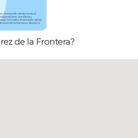
tas. Promoción válida hasta el
astigmatismo, presbicia y
uebas incluidas. Promoción válida
aviera.com/promociones. Registro
rez de la Frontera?