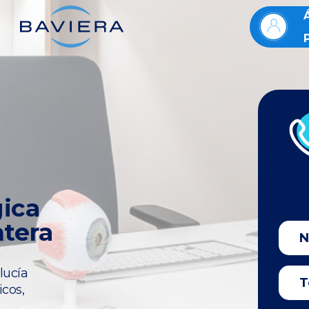
gica
ntera
lucía
icos,