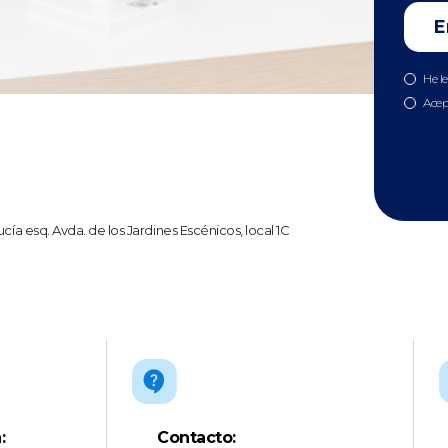
He l
Acep
cía esq. Avda. de los Jardines Escénicos, local 1C
:
Contacto: