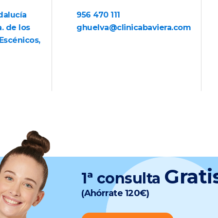
dalucía
956 470 111
. de los
ghuelva@clinicabaviera.com
Escénicos,
Grati
1ª consulta
(Ahórrate 120€)