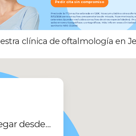
Pedir cita sin compromiso
Precio de la 1ª Consulta valorada en 120€. No acumulable a otras ofer
31/12/2026 para consultas preoperatorias de miopía, hipermetropía, 
cataratas (quedan excluidas consultas de otras especialidades). Pr
salvo errores tipográficos u ortográficos. Más info en www.clinicab
sanitario NRS CS2046
estra clínica de oftalmología en Je
egar desde...