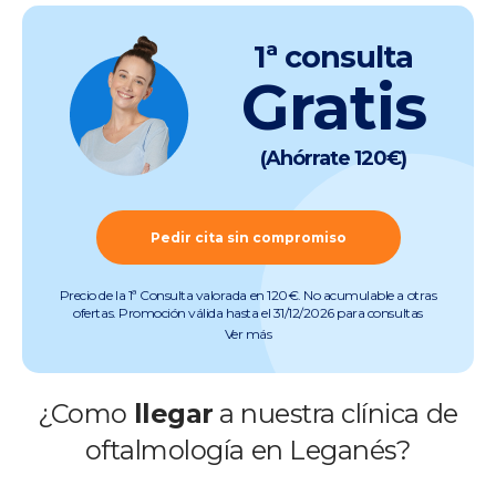
1ª consulta
Gratis
(Ahórrate 120€)
Pedir cita sin compromiso
Precio de la 1ª Consulta valorada en 120€. No acumulable a otras
ofertas. Promoción válida hasta el 31/12/2026 para consultas
preoperatorias de miopía, hipermetropía, astigmatismo, presbicia y
Ver más
cataratas (quedan excluidas consultas de otras especialidades).
Pruebas incluidas. Promoción válida salvo errores tipográficos u
ortográficos. Más info en
www.clinicabaviera.com/promociones.Registro sanitario NRS
¿Como
llegar
a nuestra clínica de
CS2046.
oftalmología en Leganés?