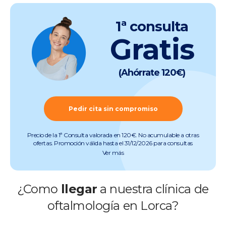
1ª consulta
Gratis
(Ahórrate 120€)
Pedir cita sin compromiso
Precio de la 1ª Consulta valorada en 120€. No acumulable a otras
ofertas. Promoción válida hasta el 31/12/2026 para consultas
preoperatorias de miopía, hipermetropía, astigmatismo, presbicia y
Ver más
cataratas (quedan excluidas consultas de otras especialidades).
Pruebas incluidas. Promoción válida salvo errores tipográficos u
ortográficos. Más info en
www.clinicabaviera.com/promociones.Registro sanitario NRS
¿Como
llegar
a nuestra clínica de
CS2046.
oftalmología en Lorca?