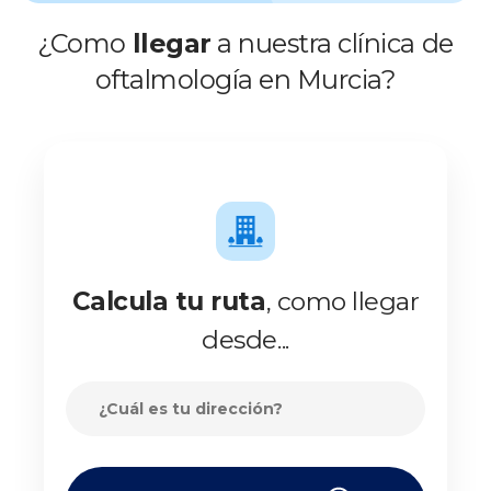
ortográficos. Más info en
www.clinicabaviera.com/promociones.Registro sanitario NRS
¿Como
llegar
a nuestra clínica de
CS2046.
oftalmología en Murcia?
Calcula tu ruta
, como llegar
desde...