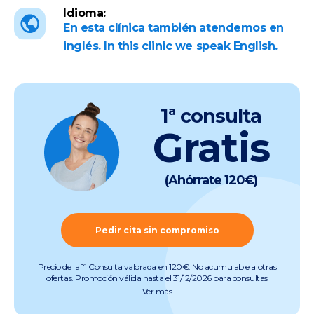
Idioma:
En esta clínica también atendemos en
inglés. In this clinic we speak English.
1ª consulta
Gratis
(Ahórrate 120€)
Pedir cita sin compromiso
Precio de la 1ª Consulta valorada en 120€. No acumulable a otras
ofertas. Promoción válida hasta el 31/12/2026 para consultas
preoperatorias de miopía, hipermetropía, astigmatismo, presbicia y
Ver más
cataratas (quedan excluidas consultas de otras especialidades).
Pruebas incluidas. Promoción válida salvo errores tipográficos u