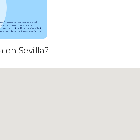
tas. Promoción válida hasta el
astigmatismo, presbicia y
uebas incluidas. Promoción válida
aviera.com/promociones. Registro
a en Sevilla?