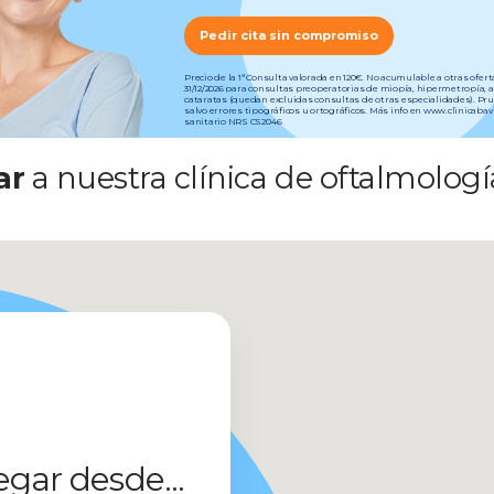
Pedir cita sin compromiso
Precio de la 1ª Consulta valorada en 120€. No acumulable a otras ofer
31/12/2026 para consultas preoperatorias de miopía, hipermetropía, 
cataratas (quedan excluidas consultas de otras especialidades). Pr
salvo errores tipográficos u ortográficos. Más info en www.clinicab
sanitario NRS CS2046
ar
a nuestra clínica de oftalmologí
egar desde...