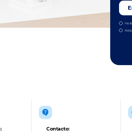
He l
Acep
:
Contacto: