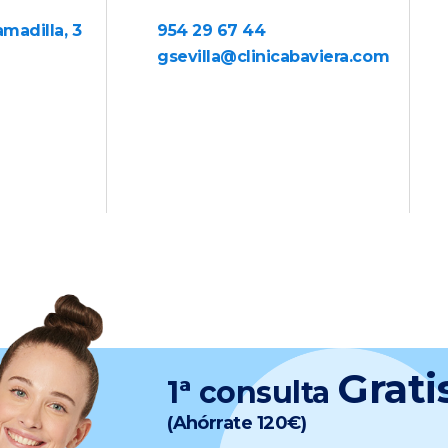
amadilla, 3
954 29 67 44
gsevilla@clinicabaviera.com
Grati
1ª consulta
(Ahórrate 120€)