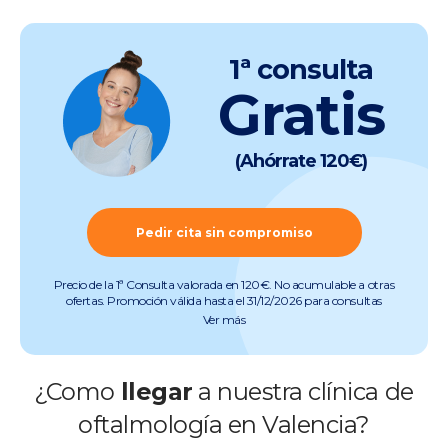
1ª consulta
Gratis
(Ahórrate 120€)
Pedir cita sin compromiso
Precio de la 1ª Consulta valorada en 120€. No acumulable a otras
ofertas. Promoción válida hasta el 31/12/2026 para consultas
preoperatorias de miopía, hipermetropía, astigmatismo, presbicia y
Ver más
cataratas (quedan excluidas consultas de otras especialidades).
Pruebas incluidas. Promoción válida salvo errores tipográficos u
ortográficos. Más info en
www.clinicabaviera.com/promociones.Registro sanitario NRS
¿Como
llegar
a nuestra clínica de
CS2046.
oftalmología en Valencia?