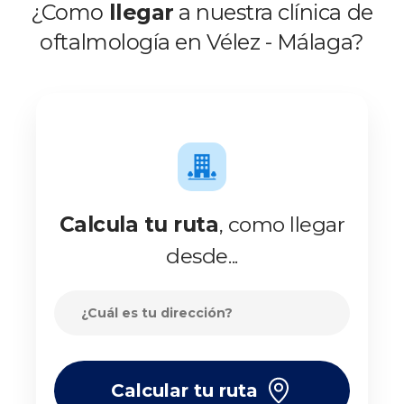
www.clinicabaviera.com/promociones.Registro sanitario NRS
¿Como
llegar
a nuestra clínica de
CS2046.
oftalmología en Vélez - Málaga?
Calcula tu ruta
, como llegar
desde...
Calcular tu ruta