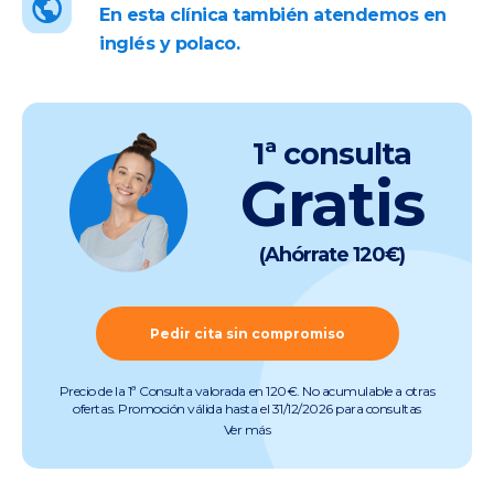
En esta clínica también atendemos en
inglés y polaco.
1ª consulta
Gratis
(Ahórrate 120€)
Pedir cita sin compromiso
Precio de la 1ª Consulta valorada en 120€. No acumulable a otras
ofertas. Promoción válida hasta el 31/12/2026 para consultas
preoperatorias de miopía, hipermetropía, astigmatismo, presbicia y
Ver más
cataratas (quedan excluidas consultas de otras especialidades).
Pruebas incluidas. Promoción válida salvo errores tipográficos u
ortográficos. Más info en