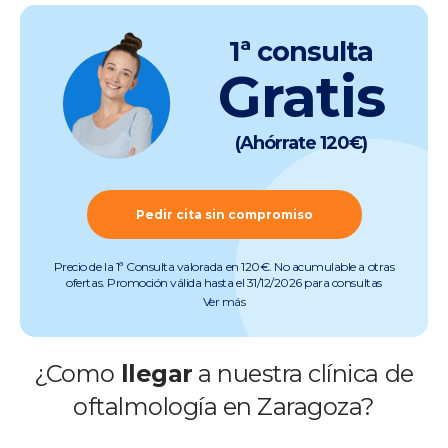
1ª consulta
Gratis
(Ahórrate 120€)
Pedir cita sin compromiso
Precio de la 1ª Consulta valorada en 120€. No acumulable a otras
ofertas. Promoción válida hasta el 31/12/2026 para consultas
preoperatorias de miopía, hipermetropía, astigmatismo, presbicia y
Ver más
cataratas (quedan excluidas consultas de otras especialidades).
Pruebas incluidas. Promoción válida salvo errores tipográficos u
ortográficos. Más info en
www.clinicabaviera.com/promociones.Registro sanitario NRS
¿Como
llegar
a nuestra clínica de
CS2046.
oftalmología en Zaragoza?