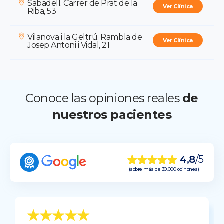
Sabadell. Carrer de Prat de la
Ver Clínica
Riba, 53
Vilanova i la Geltrú. Rambla de
Ver Clínica
Josep Antoni i Vidal, 21
Conoce las opiniones reales
de
nuestros pacientes
4,8
/5
(sobre más de 30.000 opinones)