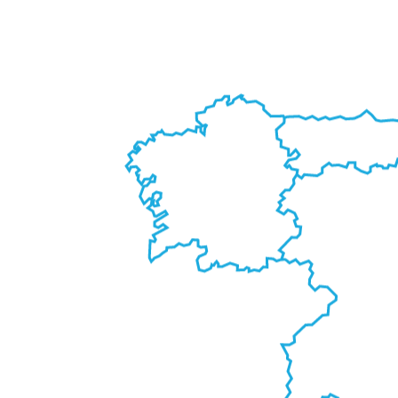
Cirugía refractiva
Cataratas
Lasik