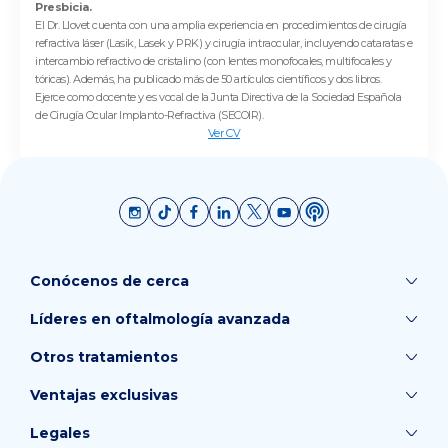
Presbicia.
El Dr. Llovet cuenta con una amplia experiencia en procedimientos de cirugía
refractiva láser (Lasik, Lasek y PRK) y cirugía intraocular, incluyendo cataratas e
intercambio refractivo de cristalino (con lentes monofocales, multifocales y
tóricas). Además, ha publicado más de 50 artículos científicos y dos libros.
Ejerce como docente y es vocal de la Junta Directiva de la Sociedad Española
de Cirugía Ocular Implanto-Refractiva (SECOIR).
Ver CV
Conócenos de cerca
Líderes en oftalmología avanzada
Otros tratamientos
Ventajas exclusivas
Legales