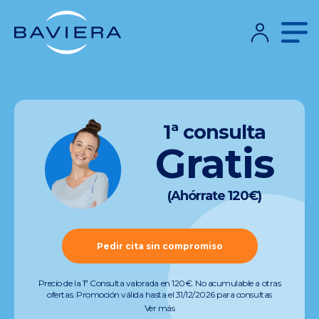
1ª consulta
Gratis
(Ahórrate 120€)
Pedir cita sin compromiso
Precio de la 1ª Consulta valorada en 120€. No acumulable a otras
ofertas. Promoción válida hasta el 31/12/2026 para consultas
preoperatorias de miopía, hipermetropía, astigmatismo, presbicia y
Ver más
cataratas (quedan excluidas consultas de otras especialidades).