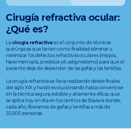
Pruebas incluidas. Promoción válida salvo errores tipográficos u
ortográficos. Más info en
www.clinicabaviera.com/promociones.Registro sanitario NRS
Cirugía refractiva ocular:
CS2046.
¿Qué es?
La
cirugía refractiva
es el conjunto de técnicas
quirúrgicas que tienen como finalidad eliminar o
minimizar los defectos refractivos oculares (miopía,
hipermetropía, presbicia y/o astigmatismo) para que el
paciente deje de depender de las gafas y las lentillas.
La cirugía refractiva se lleva realizando desde finales
del siglo XIX y ha ido evolucionando hasta convertirse
en la técnica segura, estable y altamente eficaz que
se aplica hoy en día en los centros de Baviera donde,
cada año, liberamos de gafas y lentillas a más de
35.000 personas.