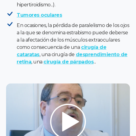
hipertiroidismo...).
Tumores oculares
En ocasiones, la pérdida de paralelismo de los ojos
a la que se denomina estrabismo puede deberse
a la afectación de los músculos extraoculares
como consecuencia de una
cirugía de
cataratas
, una cirugía de
desprendimiento de
retina
, una
cirugía de párpados
...