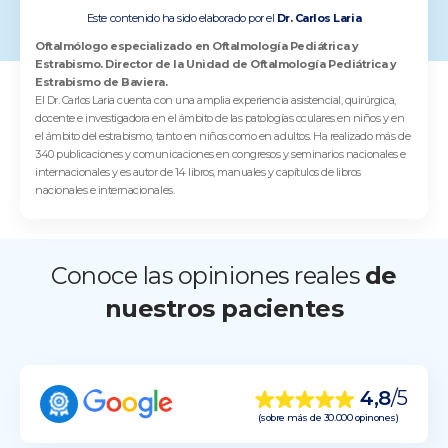
Este contenido ha sido elaborado por el
Dr. Carlos Laria
Oftalmólogo especializado en Oftalmología Pediátrica y
Estrabismo. Director de la Unidad de Oftalmología Pediátrica y
Estrabismo de Baviera.
El Dr. Carlos Laria cuenta con una amplia experiencia asistencial, quirúrgica,
docente e investigadora en el ámbito de las patologías oculares en niños y en
el ámbito del estrabismo, tanto en niños como en adultos. Ha realizado más de
340 publicaciones y comunicaciones en congresos y seminarios nacionales e
internacionales y es autor de 14 libros, manuales y capítulos de libros
nacionales e internacionales.
Conoce las opiniones reales
de
nuestros pacientes
4,8
/5
(sobre más de 30.000 opinones)