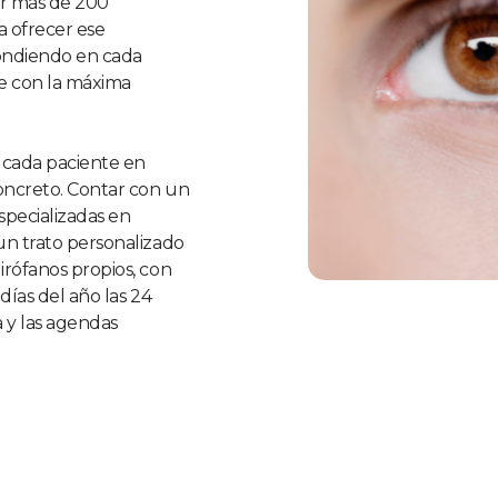
or más de 200
a ofrecer ese
pondiendo en cada
te con la máxima
 cada paciente en
oncreto. Contar con un
specializadas en
un trato personalizado
irófanos propios, con
días del año las 24
a y las agendas