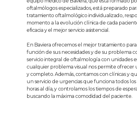
equipo médico de Baviera, que está formado p
oftalmólogos especializados, está preparado par
tratamiento oftalmológico individualizado, res
momento a la evolución clínica de cada pacien
eficacia y el mejor servicio asistencial.
En Baviera ofrecemos el mejor tratamiento para
función de sus necesidades y de su problema c
servicio integral de oftalmología con unidades e
cualquier problema visual nos permite ofrecer 
y completo. Además, contamos con clínicas y qu
un servicio de urgencias que funciona todos los 
horas al día, y controlamos los tiempos de esper
buscando la máxima comodidad del paciente.