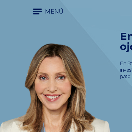
MENÚ
En
oj
En Ba
inves
patol