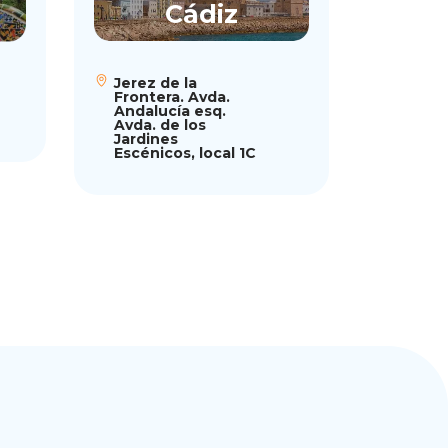
Cádiz
C
Jerez de la
Castel
Frontera. Avda.
Herma
Andalucía esq.
Avda. de los
Jardines
Escénicos, local 1C