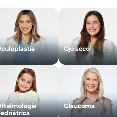
culoplastia
Ojo seco
ftalmología
Glaucoma
edriátrica