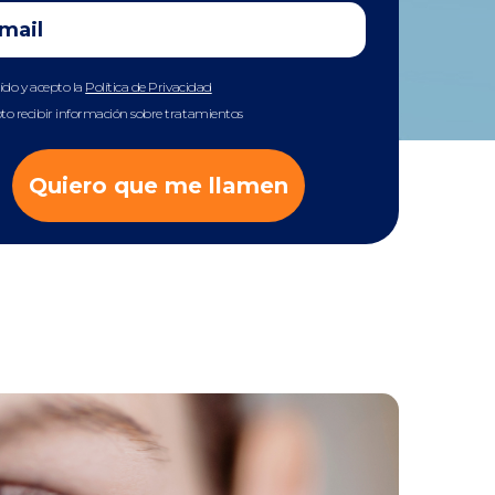
eído y acepto la
Política de Privacidad
to recibir información sobre tratamientos
Quiero que me llamen