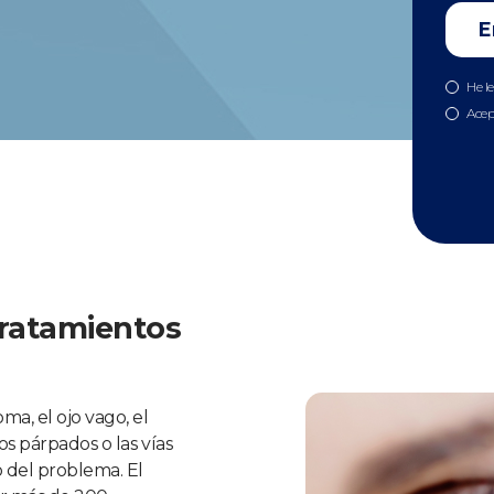
He l
Acep
tratamientos
a, el ojo vago, el
s párpados o las vías
 del problema. El