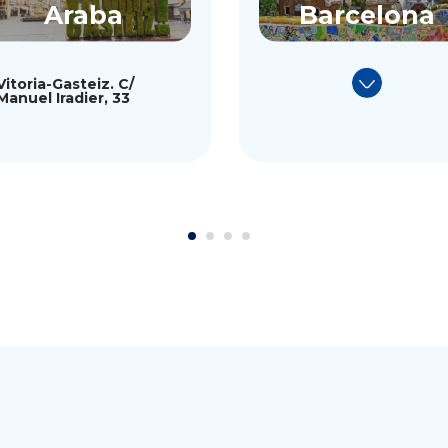
Araba
Barcelona
Vitoria-Gasteiz. C/
Manuel Iradier, 33
1
2
3
4