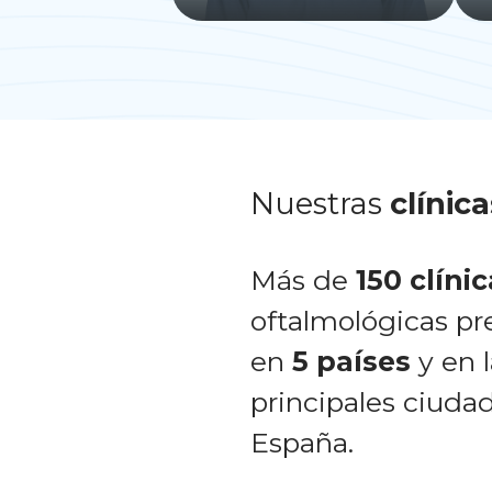
Nuestras
clínica
Más de
150 clíni
oftalmológicas pr
en
5 países
y en l
principales ciuda
España.