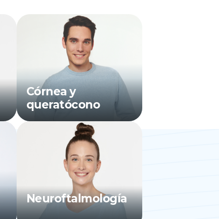
Córnea y
queratócono
Neuroftalmología