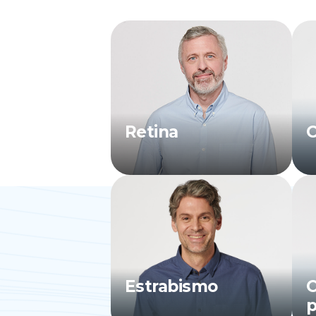
Retina
O
Estrabismo
O
p