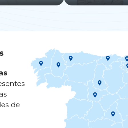
s
cas
esentes
as
des de