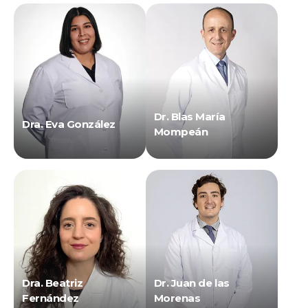
Dr. Blas María
Dra. Eva González
Mompeán
Dra. Beatriz
Dr. Juan de las
Fernández
Morenas