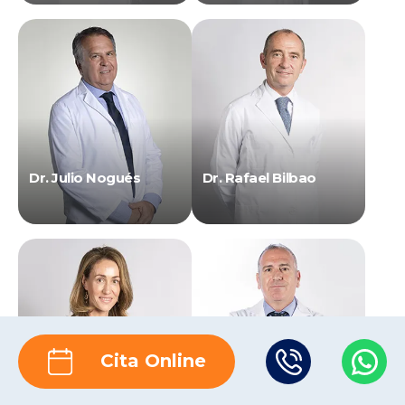
Dr. Julio Nogués
Dr. Rafael Bilbao
Cita Online
Dra. Ángeles
Dr. Raúl Casado