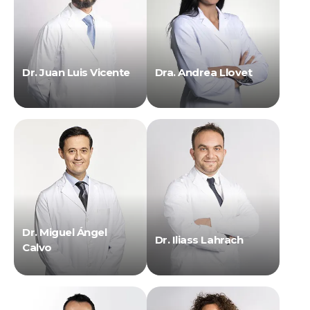
Dr. Juan Luis Vicente
Dra. Andrea Llovet
Dr. Miguel Ángel
Dr. Iliass Lahrach
Calvo