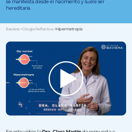
se manifiesta desde el nacimiento y suele ser
hereditaria.
Baviera
>
Cirugía Refractiva
>
Hipermetropía
En este vídeo la
Dra. Clara Martín
da respuesta a