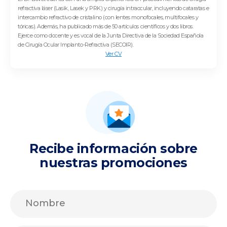
refractiva láser (Lasik, Lasek y PRK) y cirugía intraocular, incluyendo cataratas e
intercambio refractivo de cristalino (con lentes monofocales, multifocales y
tóricas). Además, ha publicado más de 50 artículos científicos y dos libros.
Ejerce como docente y es vocal de la Junta Directiva de la Sociedad Española
de Cirugía Ocular Implanto-Refractiva (SECOIR).
Ver CV
Recibe información sobre
nuestras promociones