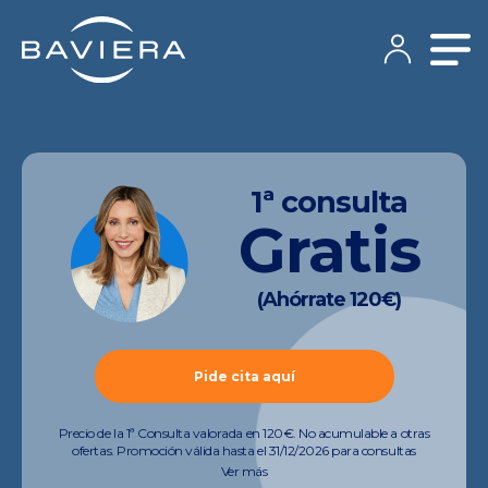
1ª consulta
Gratis
(Ahórrate 120€)
Pide cita aquí
Precio de la 1ª Consulta valorada en 120€. No acumulable a otras
ofertas. Promoción válida hasta el 31/12/2026 para consultas
preoperatorias de miopía, hipermetropía, astigmatismo, presbicia y
Ver más
cataratas (quedan excluidas consultas de otras especialidades).