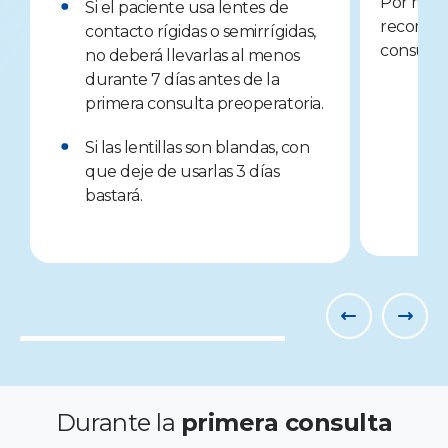
Por motiv
Si el paciente usa lentes de
recomend
contacto rígidas o semirrígidas,
consulta 
no deberá llevarlas al menos
durante 7 días antes de la
primera consulta preoperatoria.
Si las lentillas son blandas, con
que deje de usarlas 3 días
bastará.
Durante la
primera consulta