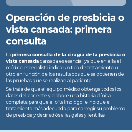
Pruebas incluidas. Promoción válida salvo errores tipográficos u
ortográficos. Más info en www.clinicabaviera.com/promociones.
Registro sanitario NRS CS2046.
Operación de presbicia o
vista cansada: primera
consulta
La
primera consulta de la cirugía de la presbicia o
vista cansada
cansada es esencial, ya que en ella el
médico especialista indica un tipo de tratamiento u
otro en función de los resultados que se obtienen de
las pruebas que se realizan al paciente.
Se trata de que el equipo médico obtenga todos los
datos del paciente y elabore una historia clínica
completa para que el oftalmólogo le indique el
tratamiento más adecuado para corregir su problema
de
presbicia
y decir adiós a las gafas y lentillas.