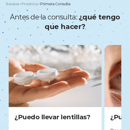
Baviera
>
Presbicia
>
Primera Consulta
Antes de la consulta:
¿qué tengo
que hacer?
¿Puedo llevar lentillas?
¿Pued