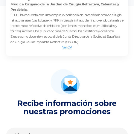
Médica. Cirujano de la Unidad de Cirugía Refractiva, Cataratas y
Presbicia.
El Dr. Llovet cuenta con una amplia experiencia en procedimientos de cirugía
refractiva láser (Lasik, Lasek y PRK) y cirugía intraocular, incluyendo cataratas e
intercambio refractivo de cristalino (con lentes monofocales, multifocales y
tóricas). Además, ha publicado más de 50 artículos científicos y dos libros.
Ejerce como docente y es vocal de la Junta Directiva de la Sociedad Española
de Cirugía Ocular Implanto-Refractiva (SECOIR).
Ver CV
Recibe información sobre
nuestras promociones