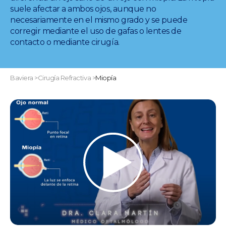
suele afectar a ambos ojos, aunque no
necesariamente en el mismo grado y se puede
corregir mediante el uso de gafas o lentes de
contacto o mediante cirugía.
Baviera
>
Cirugía Refractiva
>
Miopía