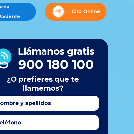
Área
Cita Online
Paciente
Llámanos gratis
900 180 100
¿O prefieres que te
llamemos?