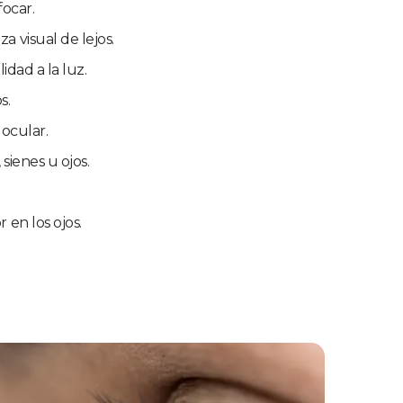
focar.
 visual de lejos.
lidad a la luz.
s.
 ocular.
 sienes u ojos.
 en los ojos.