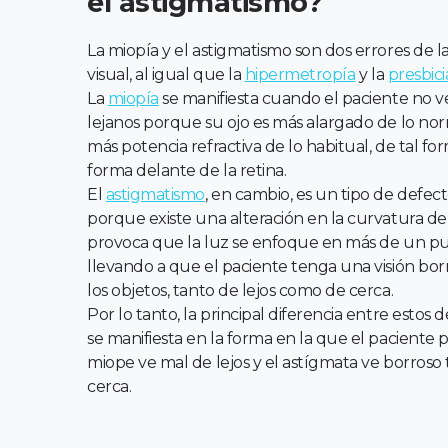
el astigmatismo?
La miopía y el astigmatismo son dos errores de la
visual, al igual que la
hipermetropía
y la
presbici
La
miopía
se manifiesta cuando el paciente no ve
lejanos porque su ojo es más alargado de lo no
más potencia refractiva de lo habitual, de tal f
forma delante de la retina.
El
astigmatismo
, en cambio, es un tipo de defe
porque existe una alteración en la curvatura de
provoca que la luz se enfoque en más de un pun
llevando a que el paciente tenga una visión bor
los objetos, tanto de lejos como de cerca.
Por lo tanto, la principal diferencia entre estos 
se manifiesta en la forma en la que el paciente pe
miope ve mal de lejos y el astígmata ve borroso
cerca.