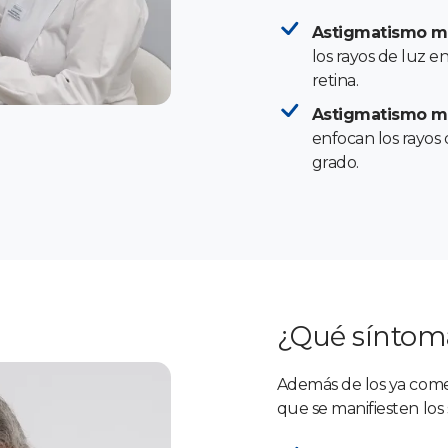
Astigmatismo mi
los rayos de luz en
retina.
Astigmatismo m
enfocan los rayos 
grado.
¿Qué sínto
Además de los ya come
que se manifiesten los