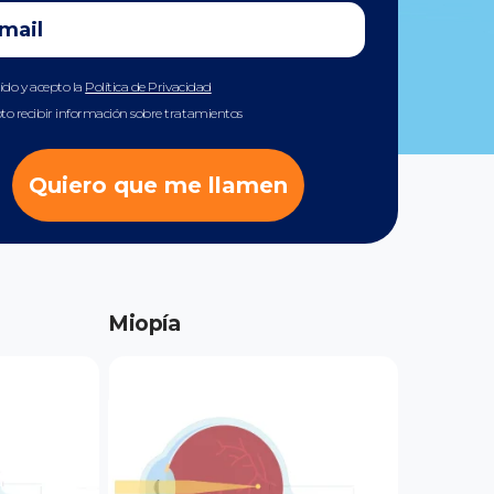
eído y acepto la
Política de Privacidad
to recibir información sobre tratamientos
Quiero que me llamen
Miopía