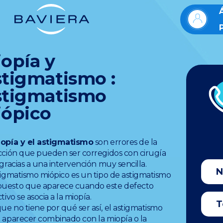
opía y
tigmatismo :
stigmatismo
iópico
opía y el astigmatismo
son errores de la
cción que pueden ser corregidos con cirugía
 gracias a una intervención muy sencilla.
tigmatismo miópico es un tipo de astigmatismo
uesto que aparece cuando este defecto
ctivo se asocia a la miopía.
e no tiene por qué ser así, el astigmatismo
 aparecer combinado con la miopía o la