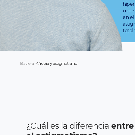
hiper
un es
en el
astig
total
Baviera
>
Miopía y astigmatismo
¿Cuál es la diferencia
entre