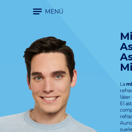
MENÚ
Mi
As
A
M
La
mi
refra
láser
El as
comp
refra
Aunqu
suele