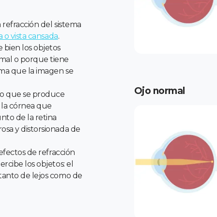
 refracción del sistema
a o vista cansada
.
 bien los objetos
rmal o porque tiene
orma que la imagen se
Ojo normal
cto que se produce
 la córnea que
to de la retina
rosa y distorsionada de
defectos de refracción
rcibe los objetos: el
 tanto de lejos como de