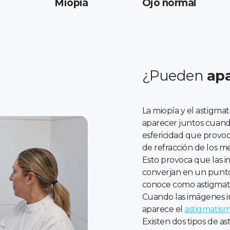
Miopía
Ojo normal
¿Pueden
apa
La miopía y el astigma
aparecer juntos cuando
esfericidad que provoc
de refracción de los me
Esto provoca que las im
converjan en un punto 
conoce como astigmat
Cuando las imágenes in
aparece el
astigmatis
Existen dos tipos de a