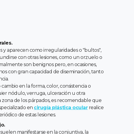
ales.
y aparecen como irregularidades o "bultos",
dirse con otras lesiones, como un orzuelo o
malmente son benignos pero, en ocasiones,
os con gran capacidad de diseminación, tanto
cia.
o cambio en la forma, color, consistencia o
er nódulo, verruga, ulceración u otra
la zona de los párpados, es recomendable que
specializado en
cirugía plástica ocular
realice
iódico de estas lesiones.
o.
uelen manifestarse en la conjuntiva, la