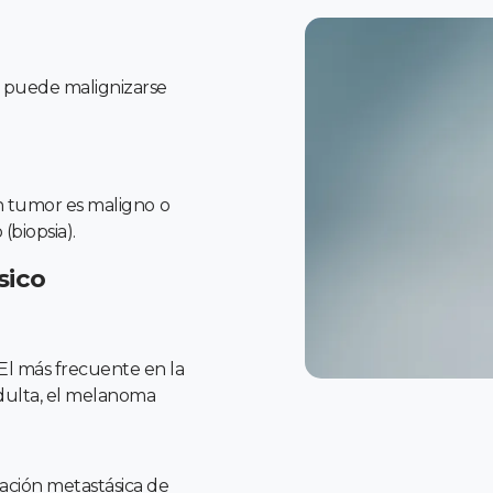
e puede malignizarse
un tumor es maligno o
(biopsia).
sico
El más frecuente en la
adulta, el melanoma
ación metastásica de