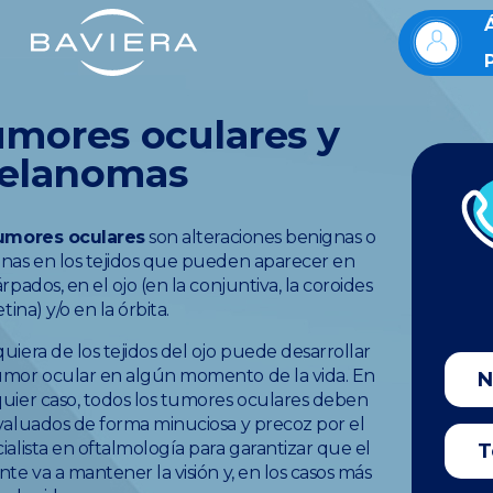
mores oculares y
elanomas
umores oculares
son alteraciones benignas o
nas en los tejidos que pueden aparecer en
árpados, en el ojo (en la conjuntiva, la coroides
etina) y/o en la órbita.
uiera de los tejidos del ojo puede desarrollar
mor ocular en algún momento de la vida. En
uier caso, todos los tumores oculares deben
valuados de forma minuciosa y precoz por el
ialista en oftalmología para garantizar que el
nte va a mantener la visión y, en los casos más