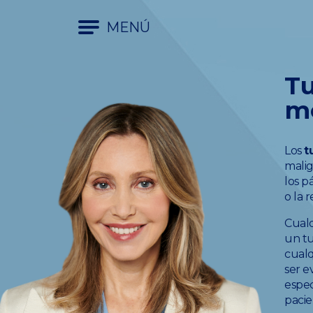
MENÚ
Tu
m
Los
t
malig
los p
o la r
Cualq
un tu
cualq
ser e
espec
pacie