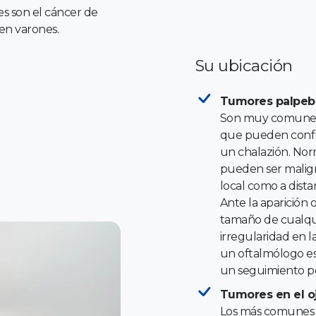
es son el cáncer de
en varones.
Su ubicación
Tumores palpebr
Son muy comunes 
que pueden confun
un chalazión. Nor
pueden ser malign
local como a distan
Ante la aparición 
tamaño de cualqui
irregularidad en 
un oftalmólogo e
un seguimiento per
Tumores en el oj
Los más comunes s