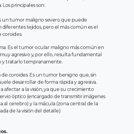
a. Los principales son:
s un tumor maligno severo que puede
 diferentes tejidos, pero el más común es el
coroides.
ma. Es el tumor ocular maligno más común en
Es muy agresivo y, por ello, resulta fundamental
o y tratarlo tempranamente.
e coroides. Es un tumor benigno que, sin
uele desarrollar de forma rápida y agresiva.
a afectar a la visión, ya que su crecimiento
ervio óptico (encargado de transmitir imágenes
na al cerebro) y la mácula (zona central de la
da de la visión del detalle).
os.