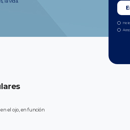
, la vida.
He l
Acep
lares
 en el ojo, en función