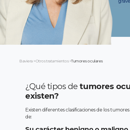
graves
Baviera
>
Otros tratamientos
>
Tumores oculares
¿Qué tipos de
tumores ocu
existen?
Existen diferentes clasificaciones de los tumores
de:
Su carácter benigno o maligno