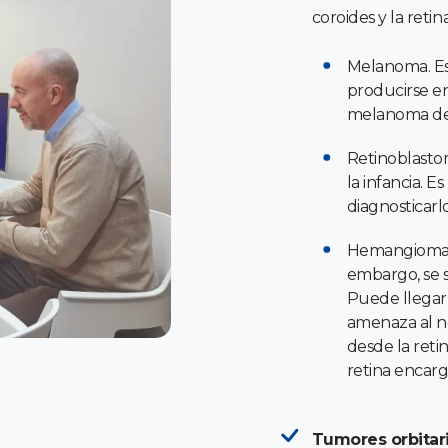
coroides y la retin
Melanoma. E
producirse en
melanoma de 
Retinoblasto
la infancia. 
diagnosticarl
Hemangioma d
embargo, se s
Puede llegar 
amenaza al n
desde la reti
retina encarga
Tumores orbitari