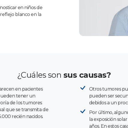
gnosticar en niños de
eflejo blanco en la
¿Cuáles son
sus causas?
arecen en pacientes
Otros tumores pu
 pueden tener un
pueden ser secun
oría de los tumores
debidos a un proc
ual que se transmita de
Por último, algun
5.000 recién nacidos.
la exposición sol
años. En estos caso