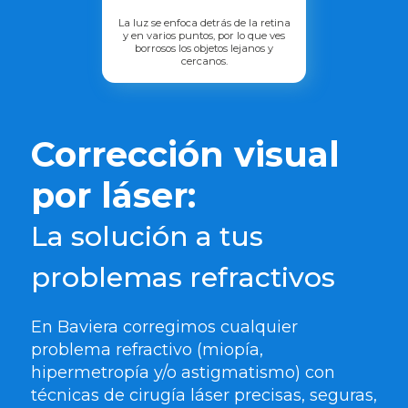
La luz se enfoca detrás de la retina
y en varios puntos, por lo que ves
borrosos los objetos lejanos y
cercanos.
Corrección visual
por láser:
La solución a tus
problemas refractivos
En Baviera corregimos cualquier
problema refractivo (miopía,
hipermetropía y/o astigmatismo) con
técnicas de cirugía láser precisas, seguras,