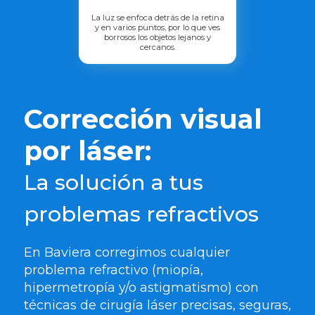
La luz se enfoca detrás de la retina
y en varios puntos, por lo que ves
borrosos los objetos lejanos y
cercanos.
Corrección visual
por láser:
La solución a tus
problemas refractivos
En Baviera corregimos cualquier
problema refractivo (miopía,
hipermetropía y/o astigmatismo) con
técnicas de cirugía láser precisas, seguras,