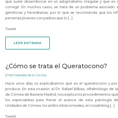
que suele desembocar en un astigmatismo irregular y que es di
corregir. En muchos casos, se trata de un problema asociado 
genéticas y hereditarias, por lo que se recomienda que los niñ
personas jóvenes con padres que lo […]
Tweet
LEER ENTRADA
¿Cómo se trata el Queratocono?
Enfermedades de la Córnea
Hace unos días os explicábamos qué es el queratocono y por
produce. En esta ocasión, el Dr. Rafael Bilbao, oftalmólogo de l
de Córnea de Baviera Madrid, nos explica los procedimientos que
los especialistas para frenar el avance de esta patología d
Unidades de Córnea: los anillos intracorneales, el crosslinking […]
Tweet