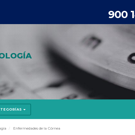
900 
OLOGÍA
ATEGORÍAS
ogía
Enfermedades de la Córnea