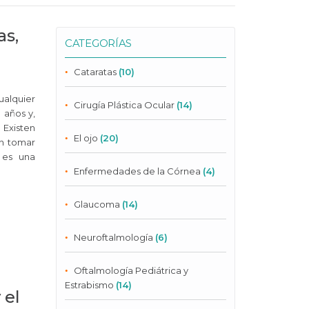
as,
CATEGORÍAS
Cataratas
(10)
alquier
Cirugía Plástica Ocular
(14)
 años y,
 Existen
El ojo
(20)
en tomar
 es una
Enfermedades de la Córnea
(4)
Glaucoma
(14)
Neuroftalmología
(6)
Oftalmología Pediátrica y
Estrabismo
(14)
 el