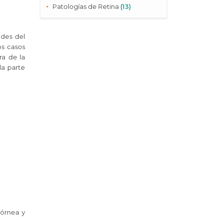
Patologías de Retina
(13)
ades del
os casos
ra de la
la parte
córnea y