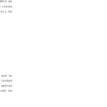
fícil de
a causas
os y las
 qué se
a Unidad
 aplican
esde las