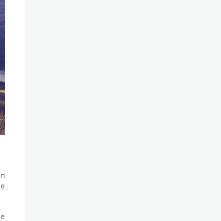
en
ue
ne