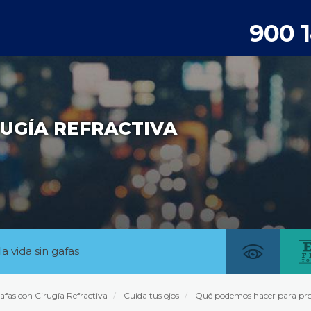
900 
UGÍA REFRACTIVA
la vida sin gafas
afas con Cirugía Refractiva
Cuida tus ojos
Qué podemos hacer para prote