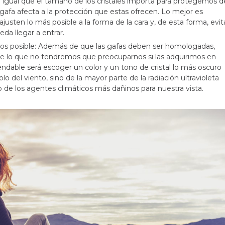
l igual que el tamaño de los cristales importa para protegernos d
a gafa afecta a la protección que estas ofrecen. Lo mejor es
sten lo más posible a la forma de la cara y, de esta forma, evit
da llegar a entrar.
ros posible: Además de que las gafas deben ser homologadas,
 de lo que no tendremos que preocuparnos si las adquirimos en
ndable será escoger un color y un tono de cristal lo más oscuro
lo del viento, sino de la mayor parte de la radiación ultravioleta
de los agentes climáticos más dañinos para nuestra vista.