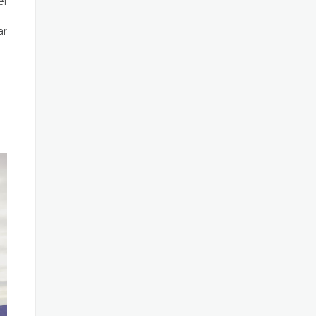
el
ar