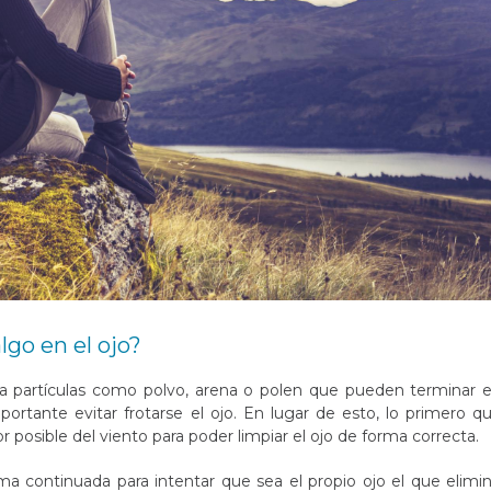
go en el ojo?
ra partículas como polvo, arena o polen que pueden terminar 
ortante evitar frotarse el ojo. En lugar de esto, lo primero q
posible del viento para poder limpiar el ojo de forma correcta.
a continuada para intentar que sea el propio ojo el que elimi