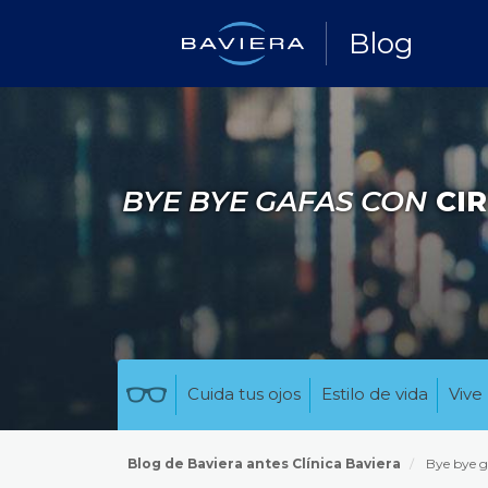
Blog
BYE BYE GAFAS CON
CIR
Cuida tus ojos
Estilo de vida
Vive 
Blog de Baviera antes Clínica Baviera
Bye bye g