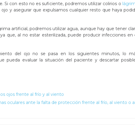
. Si con esto no es suficiente, podremos utilizar colirios o
lágri
el ojo y asegurar que expulsamos cualquier resto que haya podi
grima artificial, podremos utilizar agua, aunque hay que tener cla
a que, al no estar esterilizada, puede producir infecciones en 
imiento del ojo no se pasa en los siguientes minutos, lo m
ue pueda evaluar la situación del paciente y descartar posibl
 ojos frente al frío y al viento
s oculares ante la falta de protección frente al frío, al viento o a