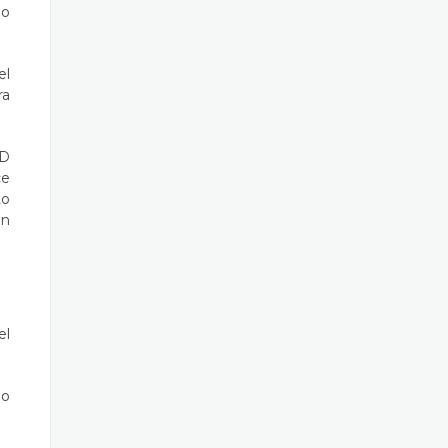
no
el
ra
3D
ce
to
un
el
 o