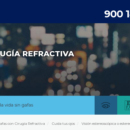
900 
UGÍA REFRACTIVA
la vida sin gafas
afas con Cirugía Refractiva
Cuida tus ojos
Visión estereoscópica o estere