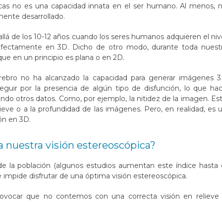
as no es una capacidad innata en el ser humano. Al menos, 
mente desarrollado.
llá de los 10-12 años cuando los seres humanos adquieren el niv
rfectamente en 3D. Dicho de otro modo, durante toda nuest
ue en un principio es plana o en 2D.
rebro no ha alcanzado la capacidad para generar imágenes 
guir por la presencia de algún tipo de disfunción, lo que ha
izando otros datos. Como, por ejemplo, la nitidez de la imagen. Es
lieve o a la profundidad de las imágenes. Pero, en realidad, es 
ión en 3D.
a nuestra visión estereoscópica?
 la población (algunos estudios aumentan este índice hasta 
 impide disfrutar de una óptima visión estereoscópica.
rovocar que no contemos con una correcta visión en relieve