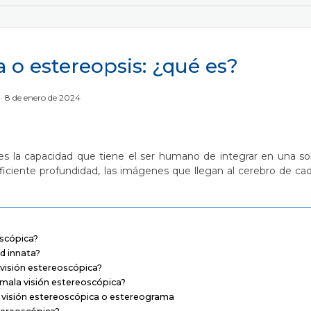
a o estereopsis: ¿qué es?
o
8 de enero de 2024
es la capacidad que tiene el ser humano de integrar en una so
uficiente profundidad, las imágenes que llegan al cerebro de ca
oscópica?
d innata?
 visión estereoscópica?
mala visión estereoscópica?
e visión estereoscópica o estereograma