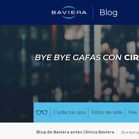
Blog
BYE BYE GAFAS CON
CIR
Cuida tus ojos
Estilo de vida
Vive 
Blog de Baviera antes Clínica Baviera
Bye bye g