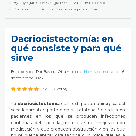
Bye bye gafas con Cirugía Refractiva
Estilo de vida
Dacriocistectomía: en qué consiste y para qué sirve
Dacriocistectomía: en
qué consiste y para qué
sirve
Estilo de vida
Por
Baviera Oftalmologia
No hay comentarios
6
de febrero de 2023
5/5 - (16 votos)
La
dacriocistectomía
es la extirpación quirúrgica del
saco lagrimal en parte o en su totalidad. Se realiza en
pacientes en los que se producen infecciones
continuas del saco lagrimal que no mejoran con
medicación y que producen obstrucción y en los que
no se puede aplicar otra técnica quirúrgica, que es la